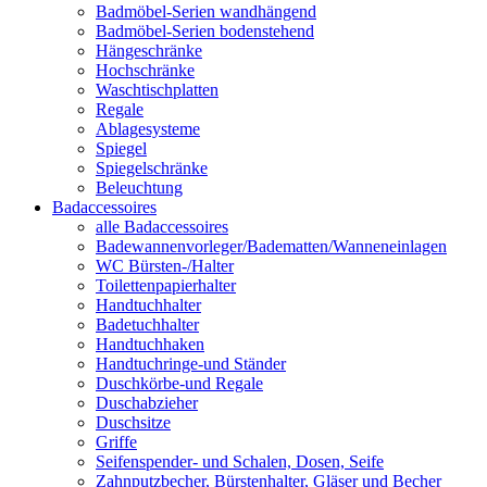
Badmöbel-Serien wandhängend
Badmöbel-Serien bodenstehend
Hängeschränke
Hochschränke
Waschtischplatten
Regale
Ablagesysteme
Spiegel
Spiegelschränke
Beleuchtung
Badaccessoires
alle Badaccessoires
Badewannenvorleger/Badematten/Wanneneinlagen
WC Bürsten-/Halter
Toilettenpapierhalter
Handtuchhalter
Badetuchhalter
Handtuchhaken
Handtuchringe-und Ständer
Duschkörbe-und Regale
Duschabzieher
Duschsitze
Griffe
Seifenspender- und Schalen, Dosen, Seife
Zahnputzbecher, Bürstenhalter, Gläser und Becher