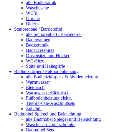
alle Badkeramik
Waschtische
WC´s
Urinale
Bidet`s
Seniorenbad / Barrierefrei
alle Seniorenbad / Barrierefrei
Badewannen
Badkeramik
Badaccessoires
Duschsitze und Hocker
WC-Sitze
Stütz-und Haltegriffe
Badheizkörper / Fußbodenheizung
alle Badheizkörper / Fußbodenheizung
Warmwasser
Elektrisch
Warmwasser/Elektrisch
Fußbodenheizung elektr.
Thermostate/Anschlußsets
Zubehör
Badmöbel Spiegel und Beleuchtung
alle Badmöbel Spiegel und Beleuchtung
Waschtisch-Unterschränke
Badmöbel Sets