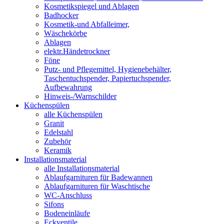
Kosmetikspiegel und Ablagen
Badhocker
Kosmetik-und Abfalleimer,
Wäschekörbe
Ablagen
elektr.Händetrockner
Föne
Putz- und Pflegemittel, Hygienebehälter,
Taschentuchspender, Papiertuchspender,
Aufbewahrung
Hinweis-/Warnschilder
Küchenspülen
alle Küchenspülen
Granit
Edelstahl
Zubehör
Keramik
Installationsmaterial
alle Installationsmaterial
Ablaufgarnituren für Badewannen
Ablaufgarnituren für Waschtische
WC-Anschluss
Sifons
Bodeneinläufe
Eckventile