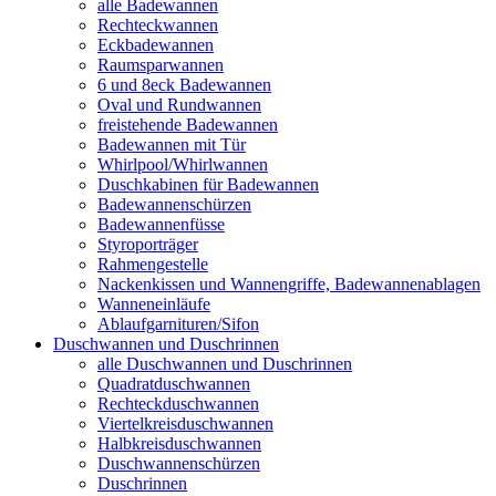
alle Badewannen
Rechteckwannen
Eckbadewannen
Raumsparwannen
6 und 8eck Badewannen
Oval und Rundwannen
freistehende Badewannen
Badewannen mit Tür
Whirlpool/Whirlwannen
Duschkabinen für Badewannen
Badewannenschürzen
Badewannenfüsse
Styroporträger
Rahmengestelle
Nackenkissen und Wannengriffe, Badewannenablagen
Wanneneinläufe
Ablaufgarnituren/Sifon
Duschwannen und Duschrinnen
alle Duschwannen und Duschrinnen
Quadratduschwannen
Rechteckduschwannen
Viertelkreisduschwannen
Halbkreisduschwannen
Duschwannenschürzen
Duschrinnen