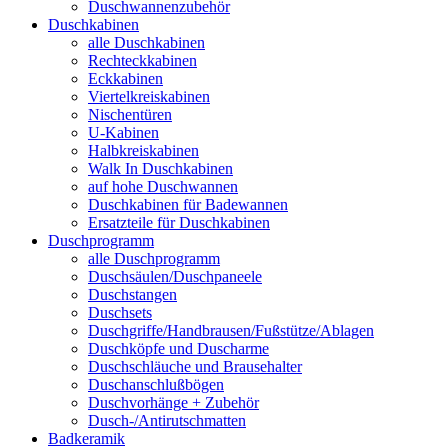
Duschwannenzubehör
Duschkabinen
alle Duschkabinen
Rechteckkabinen
Eckkabinen
Viertelkreiskabinen
Nischentüren
U-Kabinen
Halbkreiskabinen
Walk In Duschkabinen
auf hohe Duschwannen
Duschkabinen für Badewannen
Ersatzteile für Duschkabinen
Duschprogramm
alle Duschprogramm
Duschsäulen/Duschpaneele
Duschstangen
Duschsets
Duschgriffe/Handbrausen/Fußstütze/Ablagen
Duschköpfe und Duscharme
Duschschläuche und Brausehalter
Duschanschlußbögen
Duschvorhänge + Zubehör
Dusch-/Antirutschmatten
Badkeramik