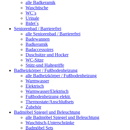
alle Badkeramik
Waschtische
WC´s
Urinale
Bidet`s
Seniorenbad / Barrierefrei
alle Seniorenbad / Barrierefrei
Badewannen
Badkeramik
Badaccessoires
Duschsitze und Hocker
WC-Sitze
Stütz-und Haltegriffe
Badheizkörper / Fußbodenheizung
alle Badheizkörper / Fußbodenheizung
Warmwasser
Elektrisch
Warmwasser/Elektrisch
Fußbodenheizung elektr.
Thermostate/Anschlußsets
Zubehör
Badmöbel Spiegel und Beleuchtung
alle Badmöbel Spiegel und Beleuchtung
Waschtisch-Unterschränke
Badmöbel Sets