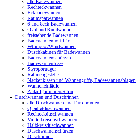
alle Badewannen
Rechteckwannen
Eckbadewannen
Raumsparwannen
6 und 8eck Badewannen
Oval und Rundwannen
freistehende Badewannen
Badewannen mit Tür
Whirlpool/Whirlwannen
Duschkabinen für Badewannen
Badewannenschürzen
Badewannenfüsse
Styroporträger
Rahmengestelle
Nackenkissen und Wannengriffe, Badewannenablagen
Wanneneinläufe
Ablaufgarnituren/Sifon
Duschwannen und Duschrinnen
alle Duschwannen und Duschrinnen
Quadratduschwannen
Rechteckduschwannen
Viertelkreisduschwannen
Halbkreisduschwannen
Duschwannenschürzen
Duschrinnen