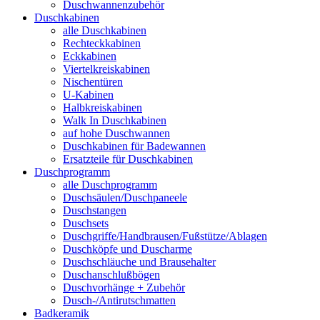
Duschwannenzubehör
Duschkabinen
alle Duschkabinen
Rechteckkabinen
Eckkabinen
Viertelkreiskabinen
Nischentüren
U-Kabinen
Halbkreiskabinen
Walk In Duschkabinen
auf hohe Duschwannen
Duschkabinen für Badewannen
Ersatzteile für Duschkabinen
Duschprogramm
alle Duschprogramm
Duschsäulen/Duschpaneele
Duschstangen
Duschsets
Duschgriffe/Handbrausen/Fußstütze/Ablagen
Duschköpfe und Duscharme
Duschschläuche und Brausehalter
Duschanschlußbögen
Duschvorhänge + Zubehör
Dusch-/Antirutschmatten
Badkeramik