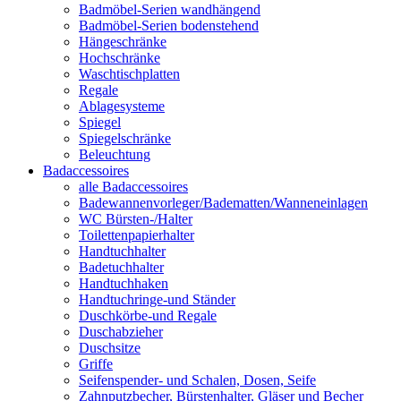
Badmöbel-Serien wandhängend
Badmöbel-Serien bodenstehend
Hängeschränke
Hochschränke
Waschtischplatten
Regale
Ablagesysteme
Spiegel
Spiegelschränke
Beleuchtung
Badaccessoires
alle Badaccessoires
Badewannenvorleger/Badematten/Wanneneinlagen
WC Bürsten-/Halter
Toilettenpapierhalter
Handtuchhalter
Badetuchhalter
Handtuchhaken
Handtuchringe-und Ständer
Duschkörbe-und Regale
Duschabzieher
Duschsitze
Griffe
Seifenspender- und Schalen, Dosen, Seife
Zahnputzbecher, Bürstenhalter, Gläser und Becher