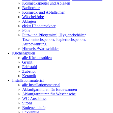
Kosmetikspiegel und Ablagen
Badhocker
Kosmetik-und Abfalleimer,
Wäschekörbe
Ablagen
elektr.Händetrockner
Föne
Putz- und Pflegemittel, Hygienebehälter,
Taschentuchspender, Papiertuchspender,
Aufbewahrung
Hinweis-/Warnschilder
Küchenspülen
alle Küchenspülen
Granit
Edelstahl
Zubehör
Keramik
Installationsmaterial
alle Installationsmaterial
Ablaufgarnituren für Badewannen
Ablaufgarnituren für Waschtische
WC-Anschluss
Sifons
Bodeneinläufe
Eckventile