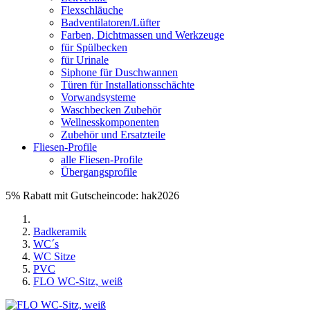
Flexschläuche
Badventilatoren/Lüfter
Farben, Dichtmassen und Werkzeuge
für Spülbecken
für Urinale
Siphone für Duschwannen
Türen für Installationsschächte
Vorwandsysteme
Waschbecken Zubehör
Wellnesskomponenten
Zubehör und Ersatzteile
Fliesen-Profile
alle Fliesen-Profile
Übergangsprofile
5% Rabatt mit Gutscheincode: hak2026
Badkeramik
WC´s
WC Sitze
PVC
FLO WC-Sitz, weiß