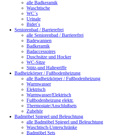
alle Badkeramik
Waschtische
WC´s
Urinale
Bidet`s
Seniorenbad / Barrierefrei
alle Seniorenbad / Barrierefrei
Badewannen
Badkeramik
Badaccessoires
Duschsitze und Hocker
WC-Sitze
Stütz-und Haltegriffe
Badheizkörper / Fußbodenheizung
alle Badheizkörper / Fußbodenheizung
Warmwasser
Elektrisch
Warmwasser/Elektrisch
Fußbodenheizung elektr.
Thermostate/Anschlußsets
Zubehör
Badmöbel Spiegel und Beleuchtung
alle Badmöbel Spiegel und Beleuchtung
Waschtisch-Unterschränke
Badmöbel Sets