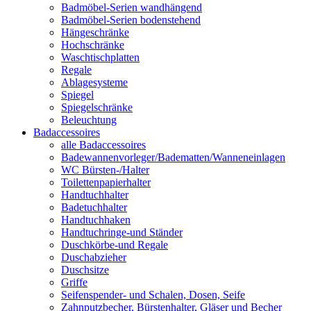
Badmöbel-Serien wandhängend
Badmöbel-Serien bodenstehend
Hängeschränke
Hochschränke
Waschtischplatten
Regale
Ablagesysteme
Spiegel
Spiegelschränke
Beleuchtung
Badaccessoires
alle Badaccessoires
Badewannenvorleger/Badematten/Wanneneinlagen
WC Bürsten-/Halter
Toilettenpapierhalter
Handtuchhalter
Badetuchhalter
Handtuchhaken
Handtuchringe-und Ständer
Duschkörbe-und Regale
Duschabzieher
Duschsitze
Griffe
Seifenspender- und Schalen, Dosen, Seife
Zahnputzbecher, Bürstenhalter, Gläser und Becher