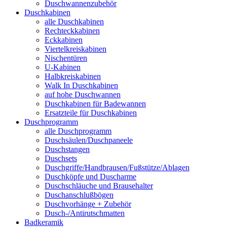
Duschwannenzubehör
Duschkabinen
alle Duschkabinen
Rechteckkabinen
Eckkabinen
Viertelkreiskabinen
Nischentüren
U-Kabinen
Halbkreiskabinen
Walk In Duschkabinen
auf hohe Duschwannen
Duschkabinen für Badewannen
Ersatzteile für Duschkabinen
Duschprogramm
alle Duschprogramm
Duschsäulen/Duschpaneele
Duschstangen
Duschsets
Duschgriffe/Handbrausen/Fußstütze/Ablagen
Duschköpfe und Duscharme
Duschschläuche und Brausehalter
Duschanschlußbögen
Duschvorhänge + Zubehör
Dusch-/Antirutschmatten
Badkeramik