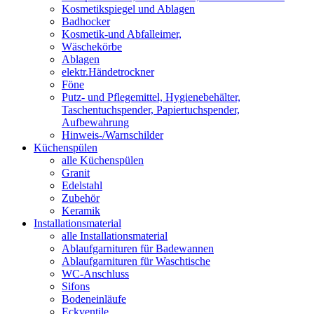
Kosmetikspiegel und Ablagen
Badhocker
Kosmetik-und Abfalleimer,
Wäschekörbe
Ablagen
elektr.Händetrockner
Föne
Putz- und Pflegemittel, Hygienebehälter,
Taschentuchspender, Papiertuchspender,
Aufbewahrung
Hinweis-/Warnschilder
Küchenspülen
alle Küchenspülen
Granit
Edelstahl
Zubehör
Keramik
Installationsmaterial
alle Installationsmaterial
Ablaufgarnituren für Badewannen
Ablaufgarnituren für Waschtische
WC-Anschluss
Sifons
Bodeneinläufe
Eckventile