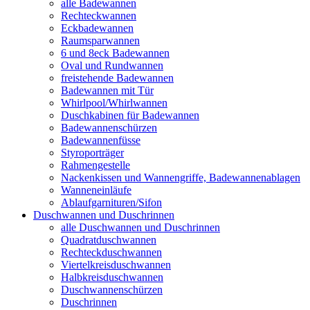
alle Badewannen
Rechteckwannen
Eckbadewannen
Raumsparwannen
6 und 8eck Badewannen
Oval und Rundwannen
freistehende Badewannen
Badewannen mit Tür
Whirlpool/Whirlwannen
Duschkabinen für Badewannen
Badewannenschürzen
Badewannenfüsse
Styroporträger
Rahmengestelle
Nackenkissen und Wannengriffe, Badewannenablagen
Wanneneinläufe
Ablaufgarnituren/Sifon
Duschwannen und Duschrinnen
alle Duschwannen und Duschrinnen
Quadratduschwannen
Rechteckduschwannen
Viertelkreisduschwannen
Halbkreisduschwannen
Duschwannenschürzen
Duschrinnen