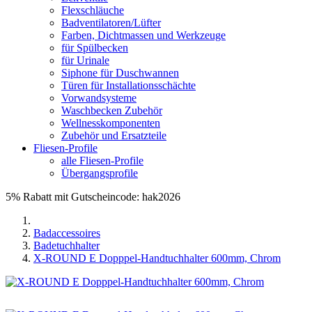
Flexschläuche
Badventilatoren/Lüfter
Farben, Dichtmassen und Werkzeuge
für Spülbecken
für Urinale
Siphone für Duschwannen
Türen für Installationsschächte
Vorwandsysteme
Waschbecken Zubehör
Wellnesskomponenten
Zubehör und Ersatzteile
Fliesen-Profile
alle Fliesen-Profile
Übergangsprofile
5% Rabatt mit Gutscheincode: hak2026
Badaccessoires
Badetuchhalter
X-ROUND E Dopppel-Handtuchhalter 600mm, Chrom