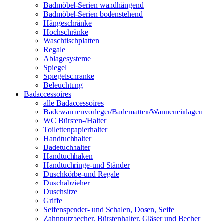
Badmöbel-Serien wandhängend
Badmöbel-Serien bodenstehend
Hängeschränke
Hochschränke
Waschtischplatten
Regale
Ablagesysteme
Spiegel
Spiegelschränke
Beleuchtung
Badaccessoires
alle Badaccessoires
Badewannenvorleger/Badematten/Wanneneinlagen
WC Bürsten-/Halter
Toilettenpapierhalter
Handtuchhalter
Badetuchhalter
Handtuchhaken
Handtuchringe-und Ständer
Duschkörbe-und Regale
Duschabzieher
Duschsitze
Griffe
Seifenspender- und Schalen, Dosen, Seife
Zahnputzbecher, Bürstenhalter, Gläser und Becher