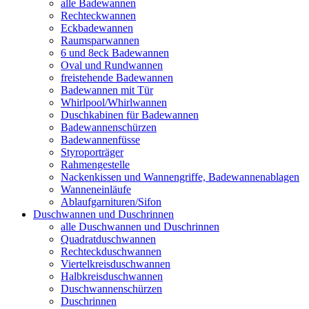
alle Badewannen
Rechteckwannen
Eckbadewannen
Raumsparwannen
6 und 8eck Badewannen
Oval und Rundwannen
freistehende Badewannen
Badewannen mit Tür
Whirlpool/Whirlwannen
Duschkabinen für Badewannen
Badewannenschürzen
Badewannenfüsse
Styroporträger
Rahmengestelle
Nackenkissen und Wannengriffe, Badewannenablagen
Wanneneinläufe
Ablaufgarnituren/Sifon
Duschwannen und Duschrinnen
alle Duschwannen und Duschrinnen
Quadratduschwannen
Rechteckduschwannen
Viertelkreisduschwannen
Halbkreisduschwannen
Duschwannenschürzen
Duschrinnen