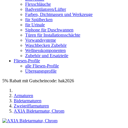
Flexschläuche
Badventilatoren/Lüfter
Farben, Dichtmassen und Werkzeuge
für Spülbecken
für Urinale
Siphone für Duschwannen
Türen für Installationsschächte
Vorwandsysteme
Waschbecken Zubehör
Wellnesskomponenten
Zubehör und Ersatzteile
Fliesen-Profile
alle Fliesen-Profile
Übergangsprofile
5% Rabatt mit Gutscheincode: hak2026
Armaturen
Bidetarmaturen
Zweigriffarmaturen
AXIA Bidetarmatur, Chrom