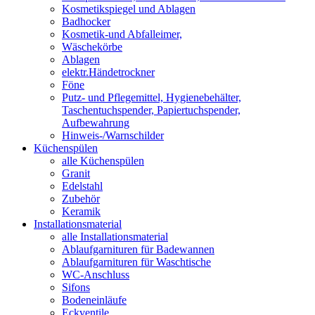
Kosmetikspiegel und Ablagen
Badhocker
Kosmetik-und Abfalleimer,
Wäschekörbe
Ablagen
elektr.Händetrockner
Föne
Putz- und Pflegemittel, Hygienebehälter,
Taschentuchspender, Papiertuchspender,
Aufbewahrung
Hinweis-/Warnschilder
Küchenspülen
alle Küchenspülen
Granit
Edelstahl
Zubehör
Keramik
Installationsmaterial
alle Installationsmaterial
Ablaufgarnituren für Badewannen
Ablaufgarnituren für Waschtische
WC-Anschluss
Sifons
Bodeneinläufe
Eckventile