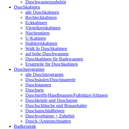
Duschwannenzubehör
Duschkabinen
alle Duschkabinen
Rechteckkabinen
Eckkabinen
Viertelkreiskabinen
Nischentüren
U-Kabinen
Halbkreiskabinen
Walk In Duschkabinen
auf hohe Duschwannen
Duschkabinen für Badewannen
Ersatzteile für Duschkabinen
Duschprogramm
alle Duschprogramm
Duschsäulen/Duschpaneele
Duschstangen
Duschsets
Duschgriffe/Handbrausen/Fußstütze/Ablagen
Duschköpfe und Duscharme
Duschschläuche und Brausehalter
Duschanschlußbögen
Duschvorhänge + Zubehör
Dusch-/Antirutschmatten
Badkeramik