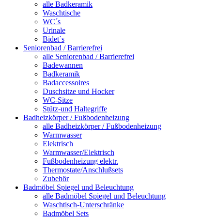
alle Badkeramik
Waschtische
WC´s
Urinale
Bidet`s
Seniorenbad / Barrierefrei
alle Seniorenbad / Barrierefrei
Badewannen
Badkeramik
Badaccessoires
Duschsitze und Hocker
WC-Sitze
Stütz-und Haltegriffe
Badheizkörper / Fußbodenheizung
alle Badheizkörper / Fußbodenheizung
Warmwasser
Elektrisch
Warmwasser/Elektrisch
Fußbodenheizung elektr.
Thermostate/Anschlußsets
Zubehör
Badmöbel Spiegel und Beleuchtung
alle Badmöbel Spiegel und Beleuchtung
Waschtisch-Unterschränke
Badmöbel Sets