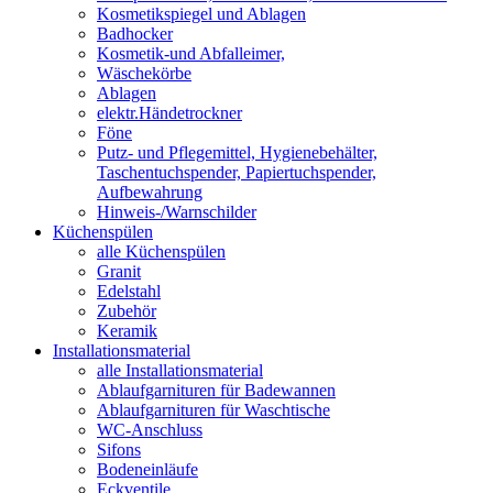
Kosmetikspiegel und Ablagen
Badhocker
Kosmetik-und Abfalleimer,
Wäschekörbe
Ablagen
elektr.Händetrockner
Föne
Putz- und Pflegemittel, Hygienebehälter,
Taschentuchspender, Papiertuchspender,
Aufbewahrung
Hinweis-/Warnschilder
Küchenspülen
alle Küchenspülen
Granit
Edelstahl
Zubehör
Keramik
Installationsmaterial
alle Installationsmaterial
Ablaufgarnituren für Badewannen
Ablaufgarnituren für Waschtische
WC-Anschluss
Sifons
Bodeneinläufe
Eckventile