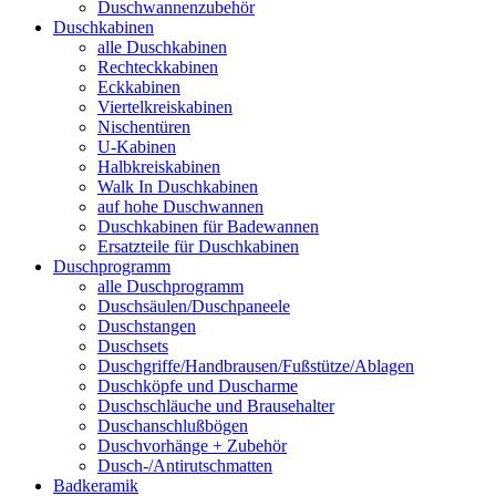
Duschwannenzubehör
Duschkabinen
alle Duschkabinen
Rechteckkabinen
Eckkabinen
Viertelkreiskabinen
Nischentüren
U-Kabinen
Halbkreiskabinen
Walk In Duschkabinen
auf hohe Duschwannen
Duschkabinen für Badewannen
Ersatzteile für Duschkabinen
Duschprogramm
alle Duschprogramm
Duschsäulen/Duschpaneele
Duschstangen
Duschsets
Duschgriffe/Handbrausen/Fußstütze/Ablagen
Duschköpfe und Duscharme
Duschschläuche und Brausehalter
Duschanschlußbögen
Duschvorhänge + Zubehör
Dusch-/Antirutschmatten
Badkeramik