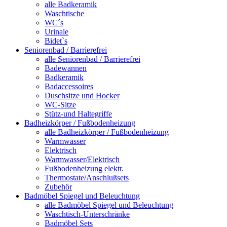
alle Badkeramik
Waschtische
WC´s
Urinale
Bidet`s
Seniorenbad / Barrierefrei
alle Seniorenbad / Barrierefrei
Badewannen
Badkeramik
Badaccessoires
Duschsitze und Hocker
WC-Sitze
Stütz-und Haltegriffe
Badheizkörper / Fußbodenheizung
alle Badheizkörper / Fußbodenheizung
Warmwasser
Elektrisch
Warmwasser/Elektrisch
Fußbodenheizung elektr.
Thermostate/Anschlußsets
Zubehör
Badmöbel Spiegel und Beleuchtung
alle Badmöbel Spiegel und Beleuchtung
Waschtisch-Unterschränke
Badmöbel Sets