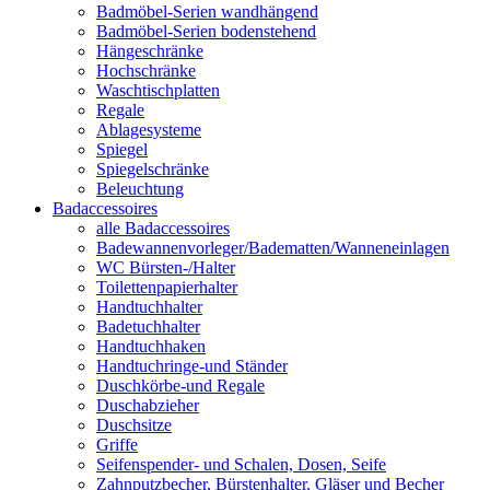
Badmöbel-Serien wandhängend
Badmöbel-Serien bodenstehend
Hängeschränke
Hochschränke
Waschtischplatten
Regale
Ablagesysteme
Spiegel
Spiegelschränke
Beleuchtung
Badaccessoires
alle Badaccessoires
Badewannenvorleger/Badematten/Wanneneinlagen
WC Bürsten-/Halter
Toilettenpapierhalter
Handtuchhalter
Badetuchhalter
Handtuchhaken
Handtuchringe-und Ständer
Duschkörbe-und Regale
Duschabzieher
Duschsitze
Griffe
Seifenspender- und Schalen, Dosen, Seife
Zahnputzbecher, Bürstenhalter, Gläser und Becher