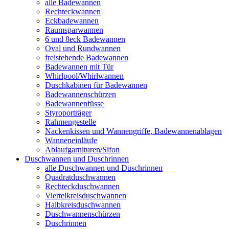
alle Badewannen
Rechteckwannen
Eckbadewannen
Raumsparwannen
6 und 8eck Badewannen
Oval und Rundwannen
freistehende Badewannen
Badewannen mit Tür
Whirlpool/Whirlwannen
Duschkabinen für Badewannen
Badewannenschürzen
Badewannenfüsse
Styroporträger
Rahmengestelle
Nackenkissen und Wannengriffe, Badewannenablagen
Wanneneinläufe
Ablaufgarnituren/Sifon
Duschwannen und Duschrinnen
alle Duschwannen und Duschrinnen
Quadratduschwannen
Rechteckduschwannen
Viertelkreisduschwannen
Halbkreisduschwannen
Duschwannenschürzen
Duschrinnen