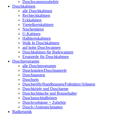
Duschwannenzubehör
Duschkabinen
alle Duschkabinen
Rechteckkabinen
Eckkabinen
Viertelkreiskabinen
Nischentüren
U-Kabinen
Halbkreiskabinen
Walk In Duschkabinen
auf hohe Duschwannen
Duschkabinen für Badewannen
Ersatzteile für Duschkabinen
Duschprogramm
alle Duschprogramm
Duschsäulen/Duschpaneele
Duschstangen
Duschsets
Duschgriffe/Handbrausen/Fußstütze/Ablagen
Duschköpfe und Duscharme
Duschschläuche und Brausehalter
Duschanschlußbögen
Duschvorhänge + Zubehör
Dusch-/Antirutschmatten
Badkeramik