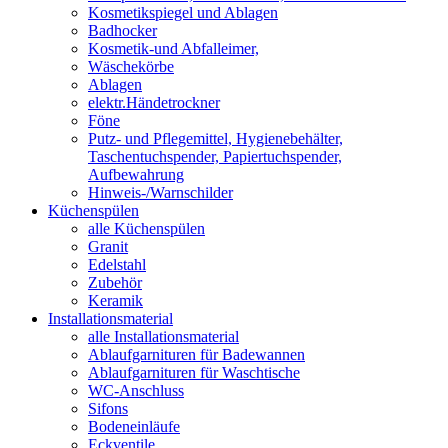
Kosmetikspiegel und Ablagen
Badhocker
Kosmetik-und Abfalleimer,
Wäschekörbe
Ablagen
elektr.Händetrockner
Föne
Putz- und Pflegemittel, Hygienebehälter,
Taschentuchspender, Papiertuchspender,
Aufbewahrung
Hinweis-/Warnschilder
Küchenspülen
alle Küchenspülen
Granit
Edelstahl
Zubehör
Keramik
Installationsmaterial
alle Installationsmaterial
Ablaufgarnituren für Badewannen
Ablaufgarnituren für Waschtische
WC-Anschluss
Sifons
Bodeneinläufe
Eckventile