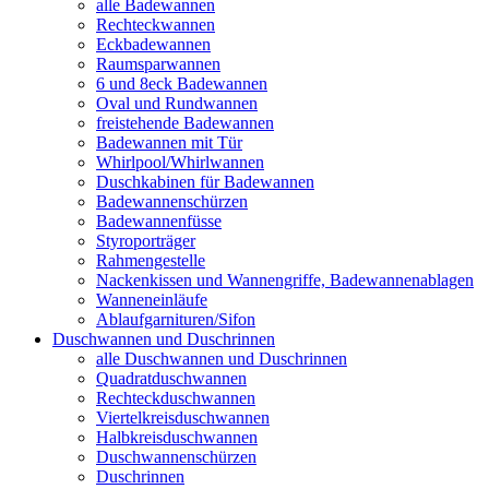
alle Badewannen
Rechteckwannen
Eckbadewannen
Raumsparwannen
6 und 8eck Badewannen
Oval und Rundwannen
freistehende Badewannen
Badewannen mit Tür
Whirlpool/Whirlwannen
Duschkabinen für Badewannen
Badewannenschürzen
Badewannenfüsse
Styroporträger
Rahmengestelle
Nackenkissen und Wannengriffe, Badewannenablagen
Wanneneinläufe
Ablaufgarnituren/Sifon
Duschwannen und Duschrinnen
alle Duschwannen und Duschrinnen
Quadratduschwannen
Rechteckduschwannen
Viertelkreisduschwannen
Halbkreisduschwannen
Duschwannenschürzen
Duschrinnen