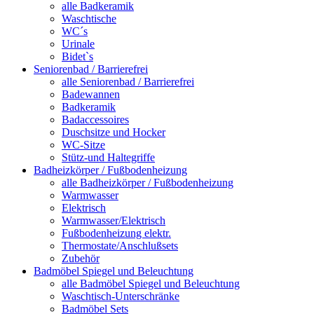
alle Badkeramik
Waschtische
WC´s
Urinale
Bidet`s
Seniorenbad / Barrierefrei
alle Seniorenbad / Barrierefrei
Badewannen
Badkeramik
Badaccessoires
Duschsitze und Hocker
WC-Sitze
Stütz-und Haltegriffe
Badheizkörper / Fußbodenheizung
alle Badheizkörper / Fußbodenheizung
Warmwasser
Elektrisch
Warmwasser/Elektrisch
Fußbodenheizung elektr.
Thermostate/Anschlußsets
Zubehör
Badmöbel Spiegel und Beleuchtung
alle Badmöbel Spiegel und Beleuchtung
Waschtisch-Unterschränke
Badmöbel Sets