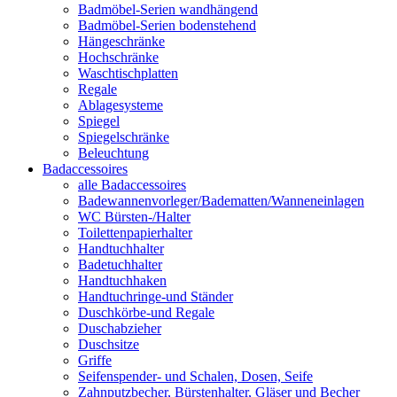
Badmöbel-Serien wandhängend
Badmöbel-Serien bodenstehend
Hängeschränke
Hochschränke
Waschtischplatten
Regale
Ablagesysteme
Spiegel
Spiegelschränke
Beleuchtung
Badaccessoires
alle Badaccessoires
Badewannenvorleger/Badematten/Wanneneinlagen
WC Bürsten-/Halter
Toilettenpapierhalter
Handtuchhalter
Badetuchhalter
Handtuchhaken
Handtuchringe-und Ständer
Duschkörbe-und Regale
Duschabzieher
Duschsitze
Griffe
Seifenspender- und Schalen, Dosen, Seife
Zahnputzbecher, Bürstenhalter, Gläser und Becher