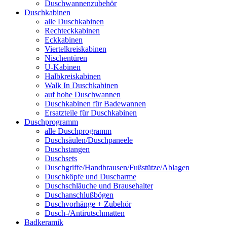
Duschwannenzubehör
Duschkabinen
alle Duschkabinen
Rechteckkabinen
Eckkabinen
Viertelkreiskabinen
Nischentüren
U-Kabinen
Halbkreiskabinen
Walk In Duschkabinen
auf hohe Duschwannen
Duschkabinen für Badewannen
Ersatzteile für Duschkabinen
Duschprogramm
alle Duschprogramm
Duschsäulen/Duschpaneele
Duschstangen
Duschsets
Duschgriffe/Handbrausen/Fußstütze/Ablagen
Duschköpfe und Duscharme
Duschschläuche und Brausehalter
Duschanschlußbögen
Duschvorhänge + Zubehör
Dusch-/Antirutschmatten
Badkeramik