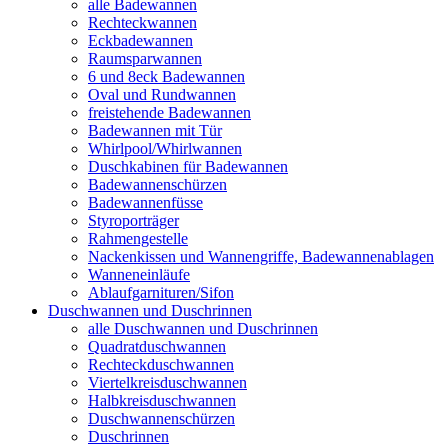
alle Badewannen
Rechteckwannen
Eckbadewannen
Raumsparwannen
6 und 8eck Badewannen
Oval und Rundwannen
freistehende Badewannen
Badewannen mit Tür
Whirlpool/Whirlwannen
Duschkabinen für Badewannen
Badewannenschürzen
Badewannenfüsse
Styroporträger
Rahmengestelle
Nackenkissen und Wannengriffe, Badewannenablagen
Wanneneinläufe
Ablaufgarnituren/Sifon
Duschwannen und Duschrinnen
alle Duschwannen und Duschrinnen
Quadratduschwannen
Rechteckduschwannen
Viertelkreisduschwannen
Halbkreisduschwannen
Duschwannenschürzen
Duschrinnen