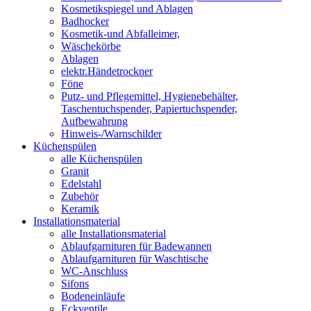
Kosmetikspiegel und Ablagen
Badhocker
Kosmetik-und Abfalleimer,
Wäschekörbe
Ablagen
elektr.Händetrockner
Föne
Putz- und Pflegemittel, Hygienebehälter,
Taschentuchspender, Papiertuchspender,
Aufbewahrung
Hinweis-/Warnschilder
Küchenspülen
alle Küchenspülen
Granit
Edelstahl
Zubehör
Keramik
Installationsmaterial
alle Installationsmaterial
Ablaufgarnituren für Badewannen
Ablaufgarnituren für Waschtische
WC-Anschluss
Sifons
Bodeneinläufe
Eckventile