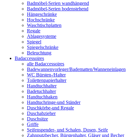
Badmöbel-Serien wandhängend
Badmöbel-Serien bodenstehend
Hängeschränke
Hochschränke
Waschtischplatten
Regale
Ablagesysteme
Spiegel
Spiegelschränke
Beleuchtung
Badaccessoires
alle Badaccessoires
Badewannenvorleger/Badematten/Wanneneinlagen
WC Bürsten-/Halter
Toilettenpapierhalter
Handtuchhalter
Badetuchhalter
Handtuchhaken
Handtuchringe-und Ständer
Duschkörbe-und Regale
Duschabzieher
Duschsitze
Griffe
Seifenspender- und Schalen, Dosen, Seife
Zahnputzbecher, Bürstenhalter, Gläser und Becher