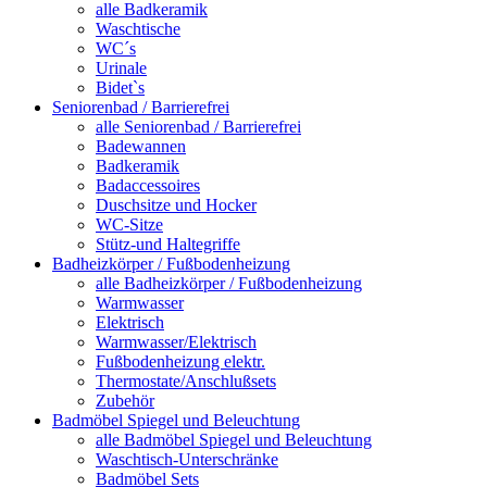
alle Badkeramik
Waschtische
WC´s
Urinale
Bidet`s
Seniorenbad / Barrierefrei
alle Seniorenbad / Barrierefrei
Badewannen
Badkeramik
Badaccessoires
Duschsitze und Hocker
WC-Sitze
Stütz-und Haltegriffe
Badheizkörper / Fußbodenheizung
alle Badheizkörper / Fußbodenheizung
Warmwasser
Elektrisch
Warmwasser/Elektrisch
Fußbodenheizung elektr.
Thermostate/Anschlußsets
Zubehör
Badmöbel Spiegel und Beleuchtung
alle Badmöbel Spiegel und Beleuchtung
Waschtisch-Unterschränke
Badmöbel Sets