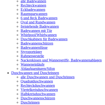
alle Badewannen
Rechteckwannen
Eckbadewannen
Raumsparwannen
6 und 8eck Badewannen
Oval und Rundwannen
freistehende Badewannen
Badewannen mit Tür
Whirlpool/Whirlwannen
Duschkabinen für Badewannen
Badewannenschürzen
Badewannenfüsse
Styroporträger
Rahmengestelle
Nackenkissen und Wannengriffe, Badewannenablagen
Wanneneinläufe
Ablaufgarnituren/Sifon
Duschwannen und Duschrinnen
alle Duschwannen und Duschrinnen
Quadratduschwannen
Rechteckduschwannen
Viertelkreisduschwannen
Halbkreisduschwannen
Duschwannenschürzen
Duschrinnen