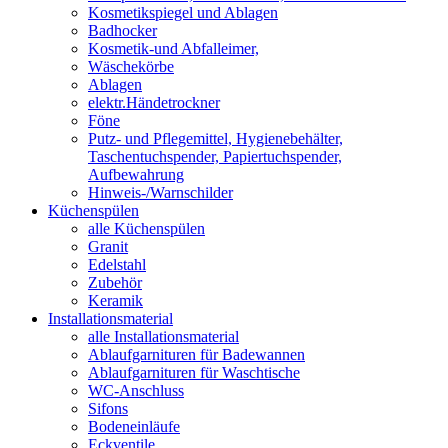
Kosmetikspiegel und Ablagen
Badhocker
Kosmetik-und Abfalleimer,
Wäschekörbe
Ablagen
elektr.Händetrockner
Föne
Putz- und Pflegemittel, Hygienebehälter,
Taschentuchspender, Papiertuchspender,
Aufbewahrung
Hinweis-/Warnschilder
Küchenspülen
alle Küchenspülen
Granit
Edelstahl
Zubehör
Keramik
Installationsmaterial
alle Installationsmaterial
Ablaufgarnituren für Badewannen
Ablaufgarnituren für Waschtische
WC-Anschluss
Sifons
Bodeneinläufe
Eckventile