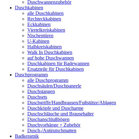
Duschwannenzubehör
Duschkabinen
alle Duschkabinen
Rechteckkabinen
Eckkabinen
Viertelkreiskabinen
Nischentüren
U-Kabinen
Halbkreiskabinen
Walk In Duschkabinen
auf hohe Duschwannen
Duschkabinen für Badewannen
Ersatzteile für Duschkabinen
Duschprogramm
alle Duschprogramm
Duschsäulen/Duschpaneele
Duschstangen
Duschsets
Duschgriffe/Handbrausen/Fußstütze/Ablagen
Duschköpfe und Duscharme
Duschschläuche und Brausehalter
Duschanschlußbögen
Duschvorhänge + Zubehör
Dusch-/Antirutschmatten
Badkeramik