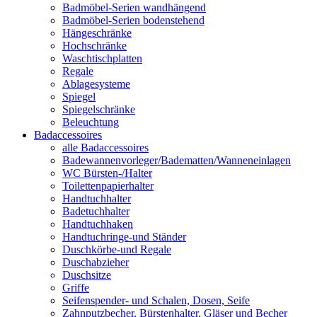
Badmöbel-Serien wandhängend
Badmöbel-Serien bodenstehend
Hängeschränke
Hochschränke
Waschtischplatten
Regale
Ablagesysteme
Spiegel
Spiegelschränke
Beleuchtung
Badaccessoires
alle Badaccessoires
Badewannenvorleger/Badematten/Wanneneinlagen
WC Bürsten-/Halter
Toilettenpapierhalter
Handtuchhalter
Badetuchhalter
Handtuchhaken
Handtuchringe-und Ständer
Duschkörbe-und Regale
Duschabzieher
Duschsitze
Griffe
Seifenspender- und Schalen, Dosen, Seife
Zahnputzbecher, Bürstenhalter, Gläser und Becher