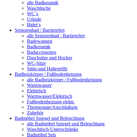
alle Badkeramik
Waschtische
WC´s
Urinale
Bidet`s
Seniorenbad / Barrierefrei
alle Seniorenbad / Barrierefrei
Badewannen
Badkeramik
Badaccessoires
Duschsitze und Hocker
WC-Sitze
Stütz-und Haltegriffe
Badheizkörper / Fußbodenheizung
alle Badheizkörper / Fußbodenheizung
Warmwasser
Elektrisch
Warmwasser/Elektrisch
Fußbodenheizung elektr.
Thermostate/Anschlußsets
Zubehör
Badmöbel Spiegel und Beleuchtung
alle Badmöbel Spiegel und Beleuchtung
Waschtisch-Unterschränke
Badmöbel Sets