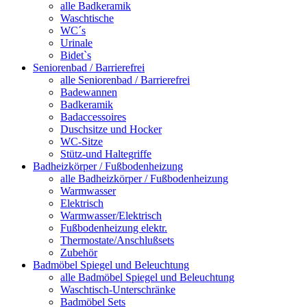
alle Badkeramik
Waschtische
WC´s
Urinale
Bidet`s
Seniorenbad / Barrierefrei
alle Seniorenbad / Barrierefrei
Badewannen
Badkeramik
Badaccessoires
Duschsitze und Hocker
WC-Sitze
Stütz-und Haltegriffe
Badheizkörper / Fußbodenheizung
alle Badheizkörper / Fußbodenheizung
Warmwasser
Elektrisch
Warmwasser/Elektrisch
Fußbodenheizung elektr.
Thermostate/Anschlußsets
Zubehör
Badmöbel Spiegel und Beleuchtung
alle Badmöbel Spiegel und Beleuchtung
Waschtisch-Unterschränke
Badmöbel Sets