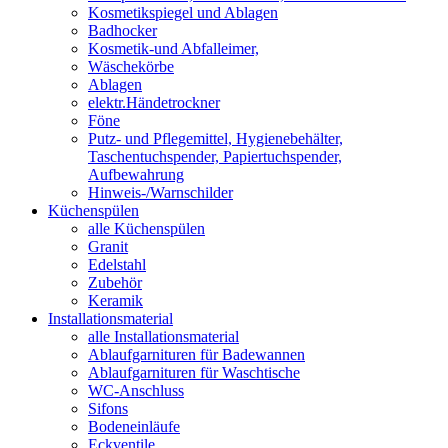
Kosmetikspiegel und Ablagen
Badhocker
Kosmetik-und Abfalleimer,
Wäschekörbe
Ablagen
elektr.Händetrockner
Föne
Putz- und Pflegemittel, Hygienebehälter,
Taschentuchspender, Papiertuchspender,
Aufbewahrung
Hinweis-/Warnschilder
Küchenspülen
alle Küchenspülen
Granit
Edelstahl
Zubehör
Keramik
Installationsmaterial
alle Installationsmaterial
Ablaufgarnituren für Badewannen
Ablaufgarnituren für Waschtische
WC-Anschluss
Sifons
Bodeneinläufe
Eckventile