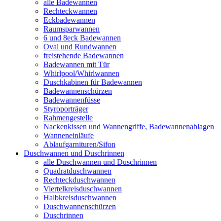
alle Badewannen
Rechteckwannen
Eckbadewannen
Raumsparwannen
6 und 8eck Badewannen
Oval und Rundwannen
freistehende Badewannen
Badewannen mit Tür
Whirlpool/Whirlwannen
Duschkabinen für Badewannen
Badewannenschürzen
Badewannenfüsse
Styroporträger
Rahmengestelle
Nackenkissen und Wannengriffe, Badewannenablagen
Wanneneinläufe
Ablaufgarnituren/Sifon
Duschwannen und Duschrinnen
alle Duschwannen und Duschrinnen
Quadratduschwannen
Rechteckduschwannen
Viertelkreisduschwannen
Halbkreisduschwannen
Duschwannenschürzen
Duschrinnen