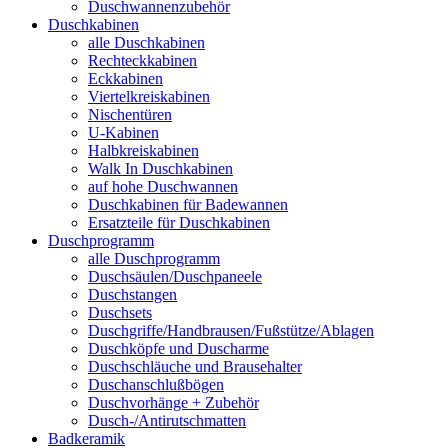
Duschwannenzubehör
Duschkabinen
alle Duschkabinen
Rechteckkabinen
Eckkabinen
Viertelkreiskabinen
Nischentüren
U-Kabinen
Halbkreiskabinen
Walk In Duschkabinen
auf hohe Duschwannen
Duschkabinen für Badewannen
Ersatzteile für Duschkabinen
Duschprogramm
alle Duschprogramm
Duschsäulen/Duschpaneele
Duschstangen
Duschsets
Duschgriffe/Handbrausen/Fußstütze/Ablagen
Duschköpfe und Duscharme
Duschschläuche und Brausehalter
Duschanschlußbögen
Duschvorhänge + Zubehör
Dusch-/Antirutschmatten
Badkeramik