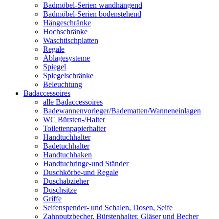
Badmöbel-Serien wandhängend
Badmöbel-Serien bodenstehend
Hängeschränke
Hochschränke
Waschtischplatten
Regale
Ablagesysteme
Spiegel
Spiegelschränke
Beleuchtung
Badaccessoires
alle Badaccessoires
Badewannenvorleger/Badematten/Wanneneinlagen
WC Bürsten-/Halter
Toilettenpapierhalter
Handtuchhalter
Badetuchhalter
Handtuchhaken
Handtuchringe-und Ständer
Duschkörbe-und Regale
Duschabzieher
Duschsitze
Griffe
Seifenspender- und Schalen, Dosen, Seife
Zahnputzbecher, Bürstenhalter, Gläser und Becher