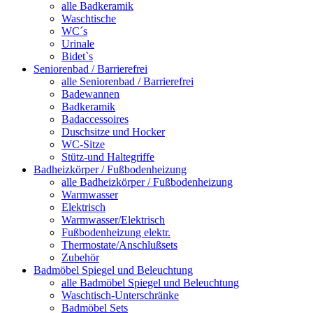
alle Badkeramik
Waschtische
WC´s
Urinale
Bidet`s
Seniorenbad / Barrierefrei
alle Seniorenbad / Barrierefrei
Badewannen
Badkeramik
Badaccessoires
Duschsitze und Hocker
WC-Sitze
Stütz-und Haltegriffe
Badheizkörper / Fußbodenheizung
alle Badheizkörper / Fußbodenheizung
Warmwasser
Elektrisch
Warmwasser/Elektrisch
Fußbodenheizung elektr.
Thermostate/Anschlußsets
Zubehör
Badmöbel Spiegel und Beleuchtung
alle Badmöbel Spiegel und Beleuchtung
Waschtisch-Unterschränke
Badmöbel Sets