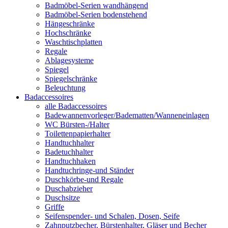
Badmöbel-Serien wandhängend
Badmöbel-Serien bodenstehend
Hängeschränke
Hochschränke
Waschtischplatten
Regale
Ablagesysteme
Spiegel
Spiegelschränke
Beleuchtung
Badaccessoires
alle Badaccessoires
Badewannenvorleger/Badematten/Wanneneinlagen
WC Bürsten-/Halter
Toilettenpapierhalter
Handtuchhalter
Badetuchhalter
Handtuchhaken
Handtuchringe-und Ständer
Duschkörbe-und Regale
Duschabzieher
Duschsitze
Griffe
Seifenspender- und Schalen, Dosen, Seife
Zahnputzbecher, Bürstenhalter, Gläser und Becher