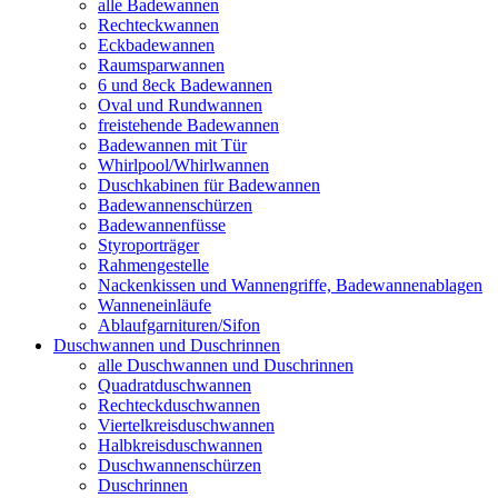
alle Badewannen
Rechteckwannen
Eckbadewannen
Raumsparwannen
6 und 8eck Badewannen
Oval und Rundwannen
freistehende Badewannen
Badewannen mit Tür
Whirlpool/Whirlwannen
Duschkabinen für Badewannen
Badewannenschürzen
Badewannenfüsse
Styroporträger
Rahmengestelle
Nackenkissen und Wannengriffe, Badewannenablagen
Wanneneinläufe
Ablaufgarnituren/Sifon
Duschwannen und Duschrinnen
alle Duschwannen und Duschrinnen
Quadratduschwannen
Rechteckduschwannen
Viertelkreisduschwannen
Halbkreisduschwannen
Duschwannenschürzen
Duschrinnen