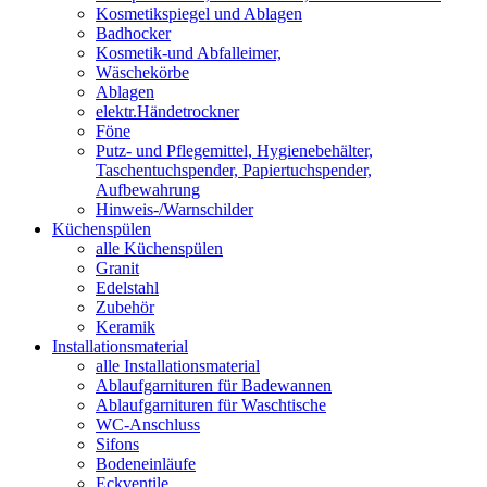
Kosmetikspiegel und Ablagen
Badhocker
Kosmetik-und Abfalleimer,
Wäschekörbe
Ablagen
elektr.Händetrockner
Föne
Putz- und Pflegemittel, Hygienebehälter,
Taschentuchspender, Papiertuchspender,
Aufbewahrung
Hinweis-/Warnschilder
Küchenspülen
alle Küchenspülen
Granit
Edelstahl
Zubehör
Keramik
Installationsmaterial
alle Installationsmaterial
Ablaufgarnituren für Badewannen
Ablaufgarnituren für Waschtische
WC-Anschluss
Sifons
Bodeneinläufe
Eckventile