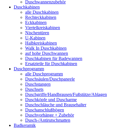
Duschwannenzubehör
Duschkabinen
alle Duschkabinen
Rechteckkabinen
Eckkabinen
Viertelkreiskabinen
Nischentüren
U-Kabinen
Halbkreiskabinen
Walk In Duschkabinen
auf hohe Duschwannen
Duschkabinen für Badewannen
Ersatzteile für Duschkabinen
Duschprogramm
alle Duschprogramm
Duschsäulen/Duschpaneele
Duschstangen
Duschsets
Duschgriffe/Handbrausen/Fußstütze/Ablagen
Duschköpfe und Duscharme
Duschschläuche und Brausehalter
Duschanschlußbögen
Duschvorhänge + Zubehör
Dusch-/Antirutschmatten
Badkeramik