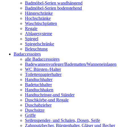
Badmöbel-Serien wandhängend
Badmöbel-Serien bodenstehend
Hängeschränke
Hochschränke
Waschtischplatten
Regale
Ablagesysteme
Spiegel
Spiegelschränke
Beleuchtung
Badaccessoires
alle Badaccessoires
Badewannenvorleger/Badematten/Wanneneinlagen
WC Bürsten-/Halter
Toilettenpapierhalter
Handtuchhalter
Badetuchhalter
Handtuchhaken
Handtuchringe-und Ständer
Duschkörbe-und Regale
Duschabzieher
Duschsitze
Griffe
Seifenspender- und Schalen, Dosen, Seife
Zahnputzbecher, Bürstenhalter, Gläser und Becher