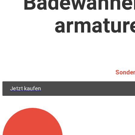
Badewanne
armatur
Sonder
Jetzt kaufen