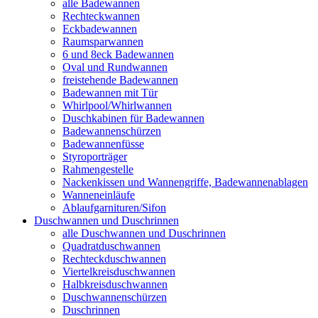
alle Badewannen
Rechteckwannen
Eckbadewannen
Raumsparwannen
6 und 8eck Badewannen
Oval und Rundwannen
freistehende Badewannen
Badewannen mit Tür
Whirlpool/Whirlwannen
Duschkabinen für Badewannen
Badewannenschürzen
Badewannenfüsse
Styroporträger
Rahmengestelle
Nackenkissen und Wannengriffe, Badewannenablagen
Wanneneinläufe
Ablaufgarnituren/Sifon
Duschwannen und Duschrinnen
alle Duschwannen und Duschrinnen
Quadratduschwannen
Rechteckduschwannen
Viertelkreisduschwannen
Halbkreisduschwannen
Duschwannenschürzen
Duschrinnen