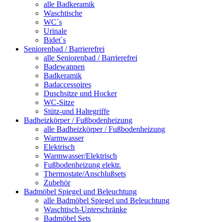
alle Badkeramik
Waschtische
WC´s
Urinale
Bidet`s
Seniorenbad / Barrierefrei
alle Seniorenbad / Barrierefrei
Badewannen
Badkeramik
Badaccessoires
Duschsitze und Hocker
WC-Sitze
Stütz-und Haltegriffe
Badheizkörper / Fußbodenheizung
alle Badheizkörper / Fußbodenheizung
Warmwasser
Elektrisch
Warmwasser/Elektrisch
Fußbodenheizung elektr.
Thermostate/Anschlußsets
Zubehör
Badmöbel Spiegel und Beleuchtung
alle Badmöbel Spiegel und Beleuchtung
Waschtisch-Unterschränke
Badmöbel Sets