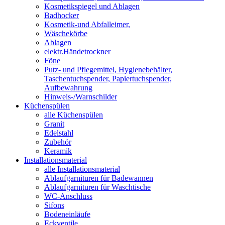
Kosmetikspiegel und Ablagen
Badhocker
Kosmetik-und Abfalleimer,
Wäschekörbe
Ablagen
elektr.Händetrockner
Föne
Putz- und Pflegemittel, Hygienebehälter,
Taschentuchspender, Papiertuchspender,
Aufbewahrung
Hinweis-/Warnschilder
Küchenspülen
alle Küchenspülen
Granit
Edelstahl
Zubehör
Keramik
Installationsmaterial
alle Installationsmaterial
Ablaufgarnituren für Badewannen
Ablaufgarnituren für Waschtische
WC-Anschluss
Sifons
Bodeneinläufe
Eckventile