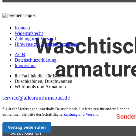
Kontakt
Widerrufsrecht
Waschtisc
Zahlung und Versand
Hinweise zur Batterieentsorgung
AGB
armatur
Datenschutzerklärung
Impressum
Ihr Fachhändler für Badewannen
Duschkabinen, Duschwannen
Whirlpools und Armaturen
service@allesrundumsbad.de
* gilt für Lieferungen innerhalb Deutschlands, Lieferzeiten für andere Länder
entnehmen Sie bitte der Schaltfläche
Zahlung und Versand
Sonder
Vertrag widerrufen
Jetzt kaufen