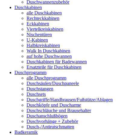
Duschwannenzubehör
Duschkabinen
alle Duschkabinen
Rechteckkabinen
Eckkabinen
Viertelkreiskabinen
Nischentüren
U-Kabinen
Halbkreiskabinen
Walk In Duschkabinen
auf hohe Duschwannen
Duschkabinen für Badewannen
Ersatzteile für Duschkabinen
Duschprogramm
alle Duschprogramm
Duschsäulen/Duschpaneele
Duschstangen
Duschsets
Duschgriffe/Handbrausen/Fußstütze/Ablagen
Duschköpfe und Duscharme
Duschschläuche und Brausehalter
Duschanschlußbögen
Duschvorhänge + Zubehör
Dusch-/Antirutschmatten
Badkeramik