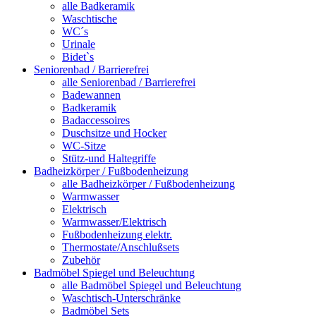
alle Badkeramik
Waschtische
WC´s
Urinale
Bidet`s
Seniorenbad / Barrierefrei
alle Seniorenbad / Barrierefrei
Badewannen
Badkeramik
Badaccessoires
Duschsitze und Hocker
WC-Sitze
Stütz-und Haltegriffe
Badheizkörper / Fußbodenheizung
alle Badheizkörper / Fußbodenheizung
Warmwasser
Elektrisch
Warmwasser/Elektrisch
Fußbodenheizung elektr.
Thermostate/Anschlußsets
Zubehör
Badmöbel Spiegel und Beleuchtung
alle Badmöbel Spiegel und Beleuchtung
Waschtisch-Unterschränke
Badmöbel Sets