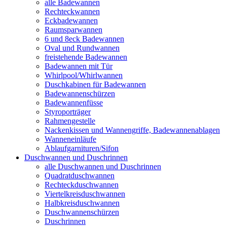
alle Badewannen
Rechteckwannen
Eckbadewannen
Raumsparwannen
6 und 8eck Badewannen
Oval und Rundwannen
freistehende Badewannen
Badewannen mit Tür
Whirlpool/Whirlwannen
Duschkabinen für Badewannen
Badewannenschürzen
Badewannenfüsse
Styroporträger
Rahmengestelle
Nackenkissen und Wannengriffe, Badewannenablagen
Wanneneinläufe
Ablaufgarnituren/Sifon
Duschwannen und Duschrinnen
alle Duschwannen und Duschrinnen
Quadratduschwannen
Rechteckduschwannen
Viertelkreisduschwannen
Halbkreisduschwannen
Duschwannenschürzen
Duschrinnen