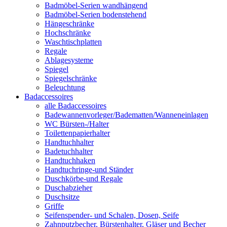
Badmöbel-Serien wandhängend
Badmöbel-Serien bodenstehend
Hängeschränke
Hochschränke
Waschtischplatten
Regale
Ablagesysteme
Spiegel
Spiegelschränke
Beleuchtung
Badaccessoires
alle Badaccessoires
Badewannenvorleger/Badematten/Wanneneinlagen
WC Bürsten-/Halter
Toilettenpapierhalter
Handtuchhalter
Badetuchhalter
Handtuchhaken
Handtuchringe-und Ständer
Duschkörbe-und Regale
Duschabzieher
Duschsitze
Griffe
Seifenspender- und Schalen, Dosen, Seife
Zahnputzbecher, Bürstenhalter, Gläser und Becher