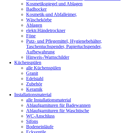
Kosmetikspiegel und Ablagen
Badhocker
Kosmetik-und Abfalleimer,
Wäschekörbe
Ablagen
elektr.Händetrockner
Föne
Putz- und Pflegemittel, Hygienebehälter,
Taschentuchspender, Papiertuchspender,
Aufbewahrung
Hinweis-/Warnschilder
Küchenspülen
alle Küchenspülen
Granit
Edelstahl
Zubehör
Keramik
Installationsmaterial
alle Installationsmaterial
Ablaufgarnituren für Badewannen
Ablaufgarnituren für Waschtische
WC-Anschluss
Sifons
Bodeneinläufe
Eckventile