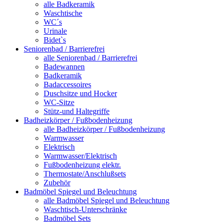
alle Badkeramik
Waschtische
WC´s
Urinale
Bidet`s
Seniorenbad / Barrierefrei
alle Seniorenbad / Barrierefrei
Badewannen
Badkeramik
Badaccessoires
Duschsitze und Hocker
WC-Sitze
Stütz-und Haltegriffe
Badheizkörper / Fußbodenheizung
alle Badheizkörper / Fußbodenheizung
Warmwasser
Elektrisch
Warmwasser/Elektrisch
Fußbodenheizung elektr.
Thermostate/Anschlußsets
Zubehör
Badmöbel Spiegel und Beleuchtung
alle Badmöbel Spiegel und Beleuchtung
Waschtisch-Unterschränke
Badmöbel Sets