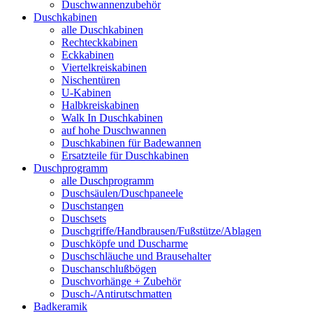
Duschwannenzubehör
Duschkabinen
alle Duschkabinen
Rechteckkabinen
Eckkabinen
Viertelkreiskabinen
Nischentüren
U-Kabinen
Halbkreiskabinen
Walk In Duschkabinen
auf hohe Duschwannen
Duschkabinen für Badewannen
Ersatzteile für Duschkabinen
Duschprogramm
alle Duschprogramm
Duschsäulen/Duschpaneele
Duschstangen
Duschsets
Duschgriffe/Handbrausen/Fußstütze/Ablagen
Duschköpfe und Duscharme
Duschschläuche und Brausehalter
Duschanschlußbögen
Duschvorhänge + Zubehör
Dusch-/Antirutschmatten
Badkeramik