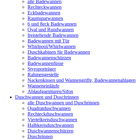
alle Badewannen
Rechteckwannen
Eckbadewannen
Raumsparwannen
6 und 8eck Badewannen
Oval und Rundwannen
freistehende Badewannen
Badewannen mit Tür
Whirlpool/Whirlwannen
Duschkabinen für Badewannen
Badewannenschürzen
Badewannenfüsse
Styroporträger
Rahmengestelle
Nackenkissen und Wannengriffe, Badewannenablagen
Wanneneinläufe
Ablaufgarnituren/Sifon
Duschwannen und Duschrinnen
alle Duschwannen und Duschrinnen
Quadratduschwannen
Rechteckduschwannen
Viertelkreisduschwannen
Halbkreisduschwannen
Duschwannenschürzen
Duschrinnen