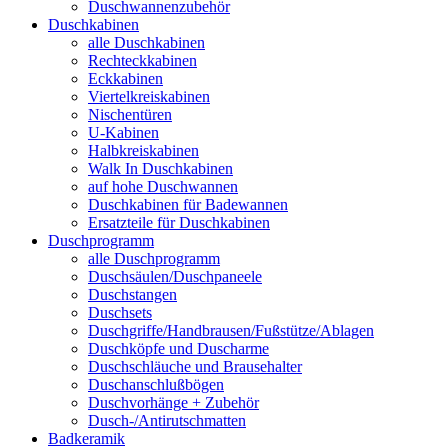
Duschwannenzubehör
Duschkabinen
alle Duschkabinen
Rechteckkabinen
Eckkabinen
Viertelkreiskabinen
Nischentüren
U-Kabinen
Halbkreiskabinen
Walk In Duschkabinen
auf hohe Duschwannen
Duschkabinen für Badewannen
Ersatzteile für Duschkabinen
Duschprogramm
alle Duschprogramm
Duschsäulen/Duschpaneele
Duschstangen
Duschsets
Duschgriffe/Handbrausen/Fußstütze/Ablagen
Duschköpfe und Duscharme
Duschschläuche und Brausehalter
Duschanschlußbögen
Duschvorhänge + Zubehör
Dusch-/Antirutschmatten
Badkeramik