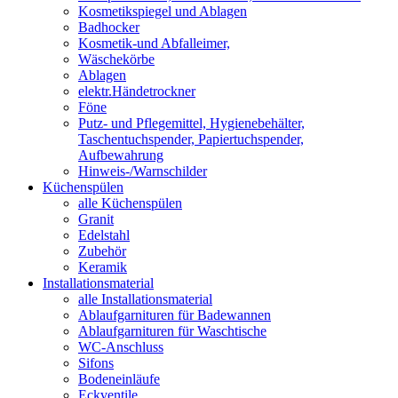
Kosmetikspiegel und Ablagen
Badhocker
Kosmetik-und Abfalleimer,
Wäschekörbe
Ablagen
elektr.Händetrockner
Föne
Putz- und Pflegemittel, Hygienebehälter,
Taschentuchspender, Papiertuchspender,
Aufbewahrung
Hinweis-/Warnschilder
Küchenspülen
alle Küchenspülen
Granit
Edelstahl
Zubehör
Keramik
Installationsmaterial
alle Installationsmaterial
Ablaufgarnituren für Badewannen
Ablaufgarnituren für Waschtische
WC-Anschluss
Sifons
Bodeneinläufe
Eckventile