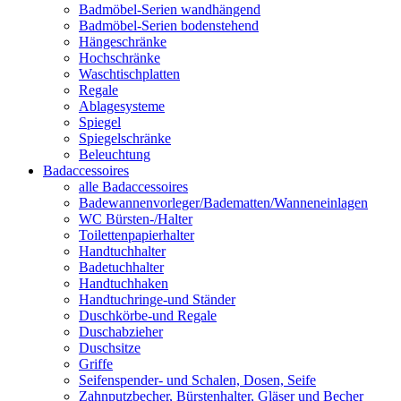
Badmöbel-Serien wandhängend
Badmöbel-Serien bodenstehend
Hängeschränke
Hochschränke
Waschtischplatten
Regale
Ablagesysteme
Spiegel
Spiegelschränke
Beleuchtung
Badaccessoires
alle Badaccessoires
Badewannenvorleger/Badematten/Wanneneinlagen
WC Bürsten-/Halter
Toilettenpapierhalter
Handtuchhalter
Badetuchhalter
Handtuchhaken
Handtuchringe-und Ständer
Duschkörbe-und Regale
Duschabzieher
Duschsitze
Griffe
Seifenspender- und Schalen, Dosen, Seife
Zahnputzbecher, Bürstenhalter, Gläser und Becher