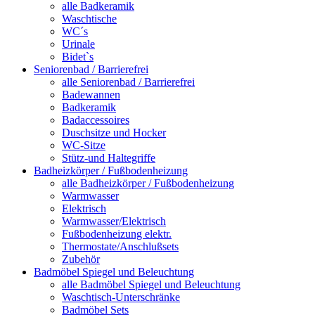
alle Badkeramik
Waschtische
WC´s
Urinale
Bidet`s
Seniorenbad / Barrierefrei
alle Seniorenbad / Barrierefrei
Badewannen
Badkeramik
Badaccessoires
Duschsitze und Hocker
WC-Sitze
Stütz-und Haltegriffe
Badheizkörper / Fußbodenheizung
alle Badheizkörper / Fußbodenheizung
Warmwasser
Elektrisch
Warmwasser/Elektrisch
Fußbodenheizung elektr.
Thermostate/Anschlußsets
Zubehör
Badmöbel Spiegel und Beleuchtung
alle Badmöbel Spiegel und Beleuchtung
Waschtisch-Unterschränke
Badmöbel Sets