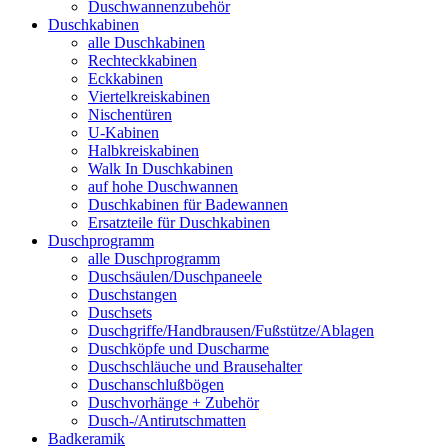
Duschwannenzubehör
Duschkabinen
alle Duschkabinen
Rechteckkabinen
Eckkabinen
Viertelkreiskabinen
Nischentüren
U-Kabinen
Halbkreiskabinen
Walk In Duschkabinen
auf hohe Duschwannen
Duschkabinen für Badewannen
Ersatzteile für Duschkabinen
Duschprogramm
alle Duschprogramm
Duschsäulen/Duschpaneele
Duschstangen
Duschsets
Duschgriffe/Handbrausen/Fußstütze/Ablagen
Duschköpfe und Duscharme
Duschschläuche und Brausehalter
Duschanschlußbögen
Duschvorhänge + Zubehör
Dusch-/Antirutschmatten
Badkeramik