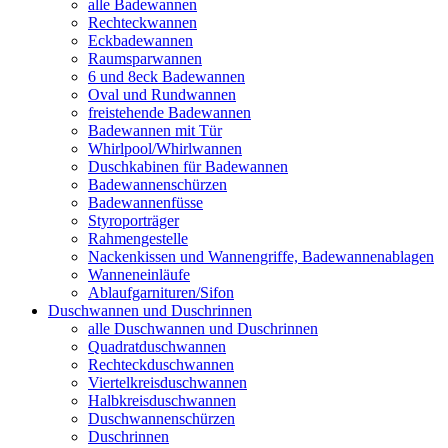
alle Badewannen
Rechteckwannen
Eckbadewannen
Raumsparwannen
6 und 8eck Badewannen
Oval und Rundwannen
freistehende Badewannen
Badewannen mit Tür
Whirlpool/Whirlwannen
Duschkabinen für Badewannen
Badewannenschürzen
Badewannenfüsse
Styroporträger
Rahmengestelle
Nackenkissen und Wannengriffe, Badewannenablagen
Wanneneinläufe
Ablaufgarnituren/Sifon
Duschwannen und Duschrinnen
alle Duschwannen und Duschrinnen
Quadratduschwannen
Rechteckduschwannen
Viertelkreisduschwannen
Halbkreisduschwannen
Duschwannenschürzen
Duschrinnen