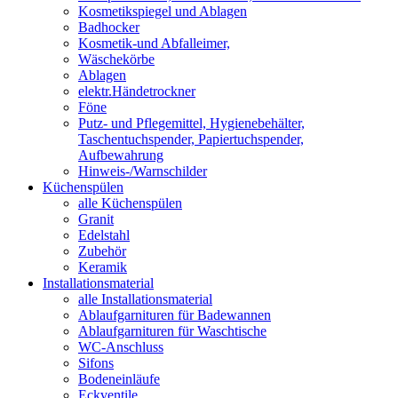
Kosmetikspiegel und Ablagen
Badhocker
Kosmetik-und Abfalleimer,
Wäschekörbe
Ablagen
elektr.Händetrockner
Föne
Putz- und Pflegemittel, Hygienebehälter,
Taschentuchspender, Papiertuchspender,
Aufbewahrung
Hinweis-/Warnschilder
Küchenspülen
alle Küchenspülen
Granit
Edelstahl
Zubehör
Keramik
Installationsmaterial
alle Installationsmaterial
Ablaufgarnituren für Badewannen
Ablaufgarnituren für Waschtische
WC-Anschluss
Sifons
Bodeneinläufe
Eckventile