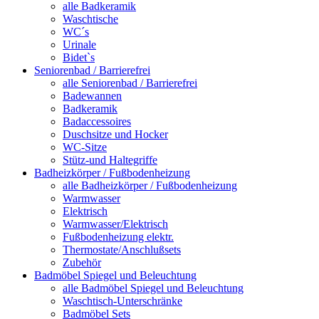
alle Badkeramik
Waschtische
WC´s
Urinale
Bidet`s
Seniorenbad / Barrierefrei
alle Seniorenbad / Barrierefrei
Badewannen
Badkeramik
Badaccessoires
Duschsitze und Hocker
WC-Sitze
Stütz-und Haltegriffe
Badheizkörper / Fußbodenheizung
alle Badheizkörper / Fußbodenheizung
Warmwasser
Elektrisch
Warmwasser/Elektrisch
Fußbodenheizung elektr.
Thermostate/Anschlußsets
Zubehör
Badmöbel Spiegel und Beleuchtung
alle Badmöbel Spiegel und Beleuchtung
Waschtisch-Unterschränke
Badmöbel Sets