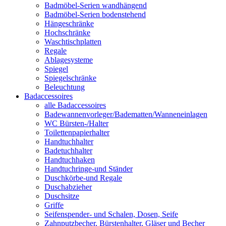
Badmöbel-Serien wandhängend
Badmöbel-Serien bodenstehend
Hängeschränke
Hochschränke
Waschtischplatten
Regale
Ablagesysteme
Spiegel
Spiegelschränke
Beleuchtung
Badaccessoires
alle Badaccessoires
Badewannenvorleger/Badematten/Wanneneinlagen
WC Bürsten-/Halter
Toilettenpapierhalter
Handtuchhalter
Badetuchhalter
Handtuchhaken
Handtuchringe-und Ständer
Duschkörbe-und Regale
Duschabzieher
Duschsitze
Griffe
Seifenspender- und Schalen, Dosen, Seife
Zahnputzbecher, Bürstenhalter, Gläser und Becher