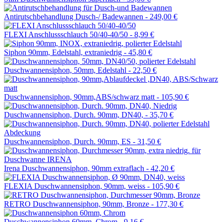
Antirutschbehandlung Dusch-/ Badewannen -
249,00 €
FLEXI Anschlussschlauch 50/40-40/50 -
8,99 €
Siphon 90mm, Edelstahl, extraniedrig -
45,80 €
Duschwannensiphon, 50mm, Edelstahl -
22,50 €
Duschwannensiphon, 90mm,ABS/schwarz matt -
105,90 €
Duschwannensiphon, Durch. 90mm, DN40, -
35,70 €
Duschwannensiphon, Durch. 90mm, ES -
31,50 €
Irena Duschwannensiphon, 90mm extraflach -
42,20 €
FLEXIA Duschwannensiphon, 90mm, weiss -
105,90 €
RETRO Duschwannensiphon, 90mm, Bronze -
177,30 €
Duschwannensiphon 60mm, Chrom -
9,16 €