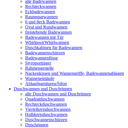
alle Badewannen
Rechteckwannen
Eckbadewannen
Raumsparwannen
6 und 8eck Badewannen
Oval und Rundwannen
freistehende Badewannen
Badewannen mit Tür
Whirlpool/Whirlwannen
Duschkabinen für Badewannen
Badewannenschürzen
Badewannenfüsse
Styroporträger
Rahmengestelle
Nackenkissen und Wannengriffe, Badewannenablagen
Wanneneinläufe
Ablaufgarnituren/Sifon
Duschwannen und Duschrinnen
alle Duschwannen und Duschrinnen
Quadratduschwannen
Rechteckduschwannen
Viertelkreisduschwannen
Halbkreisduschwannen
Duschwannenschürzen
Duschrinnen