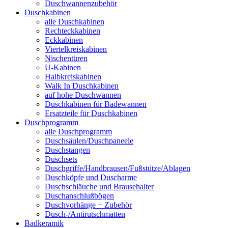
Duschwannenzubehör
Duschkabinen
alle Duschkabinen
Rechteckkabinen
Eckkabinen
Viertelkreiskabinen
Nischentüren
U-Kabinen
Halbkreiskabinen
Walk In Duschkabinen
auf hohe Duschwannen
Duschkabinen für Badewannen
Ersatzteile für Duschkabinen
Duschprogramm
alle Duschprogramm
Duschsäulen/Duschpaneele
Duschstangen
Duschsets
Duschgriffe/Handbrausen/Fußstütze/Ablagen
Duschköpfe und Duscharme
Duschschläuche und Brausehalter
Duschanschlußbögen
Duschvorhänge + Zubehör
Dusch-/Antirutschmatten
Badkeramik