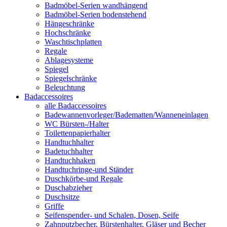
Badmöbel-Serien wandhängend
Badmöbel-Serien bodenstehend
Hängeschränke
Hochschränke
Waschtischplatten
Regale
Ablagesysteme
Spiegel
Spiegelschränke
Beleuchtung
Badaccessoires
alle Badaccessoires
Badewannenvorleger/Badematten/Wanneneinlagen
WC Bürsten-/Halter
Toilettenpapierhalter
Handtuchhalter
Badetuchhalter
Handtuchhaken
Handtuchringe-und Ständer
Duschkörbe-und Regale
Duschabzieher
Duschsitze
Griffe
Seifenspender- und Schalen, Dosen, Seife
Zahnputzbecher, Bürstenhalter, Gläser und Becher