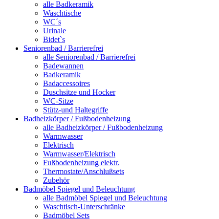
alle Badkeramik
Waschtische
WC´s
Urinale
Bidet`s
Seniorenbad / Barrierefrei
alle Seniorenbad / Barrierefrei
Badewannen
Badkeramik
Badaccessoires
Duschsitze und Hocker
WC-Sitze
Stütz-und Haltegriffe
Badheizkörper / Fußbodenheizung
alle Badheizkörper / Fußbodenheizung
Warmwasser
Elektrisch
Warmwasser/Elektrisch
Fußbodenheizung elektr.
Thermostate/Anschlußsets
Zubehör
Badmöbel Spiegel und Beleuchtung
alle Badmöbel Spiegel und Beleuchtung
Waschtisch-Unterschränke
Badmöbel Sets