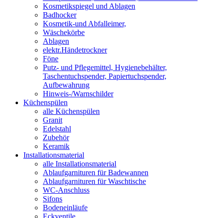
Kosmetikspiegel und Ablagen
Badhocker
Kosmetik-und Abfalleimer,
Wäschekörbe
Ablagen
elektr.Händetrockner
Föne
Putz- und Pflegemittel, Hygienebehälter,
Taschentuchspender, Papiertuchspender,
Aufbewahrung
Hinweis-/Warnschilder
Küchenspülen
alle Küchenspülen
Granit
Edelstahl
Zubehör
Keramik
Installationsmaterial
alle Installationsmaterial
Ablaufgarnituren für Badewannen
Ablaufgarnituren für Waschtische
WC-Anschluss
Sifons
Bodeneinläufe
Eckventile