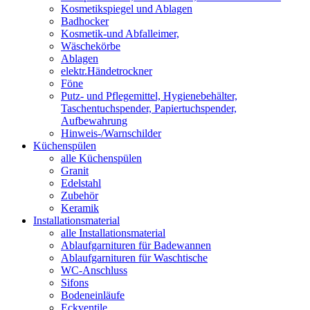
Kosmetikspiegel und Ablagen
Badhocker
Kosmetik-und Abfalleimer,
Wäschekörbe
Ablagen
elektr.Händetrockner
Föne
Putz- und Pflegemittel, Hygienebehälter,
Taschentuchspender, Papiertuchspender,
Aufbewahrung
Hinweis-/Warnschilder
Küchenspülen
alle Küchenspülen
Granit
Edelstahl
Zubehör
Keramik
Installationsmaterial
alle Installationsmaterial
Ablaufgarnituren für Badewannen
Ablaufgarnituren für Waschtische
WC-Anschluss
Sifons
Bodeneinläufe
Eckventile