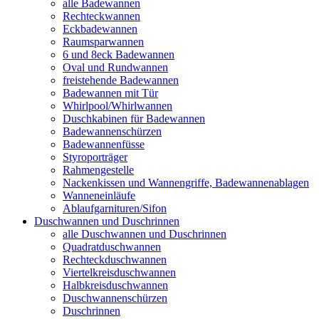
alle Badewannen
Rechteckwannen
Eckbadewannen
Raumsparwannen
6 und 8eck Badewannen
Oval und Rundwannen
freistehende Badewannen
Badewannen mit Tür
Whirlpool/Whirlwannen
Duschkabinen für Badewannen
Badewannenschürzen
Badewannenfüsse
Styroporträger
Rahmengestelle
Nackenkissen und Wannengriffe, Badewannenablagen
Wanneneinläufe
Ablaufgarnituren/Sifon
Duschwannen und Duschrinnen
alle Duschwannen und Duschrinnen
Quadratduschwannen
Rechteckduschwannen
Viertelkreisduschwannen
Halbkreisduschwannen
Duschwannenschürzen
Duschrinnen