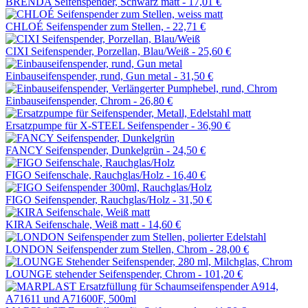
BRENDA Seifenspender, Schwarz matt -
17,01 €
CHLOÉ Seifenspender zum Stellen, -
22,71 €
CIXI Seifenspender, Porzellan, Blau/Weiß -
25,60 €
Einbauseifenspender, rund, Gun metal -
31,50 €
Einbauseifenspender, Chrom -
26,80 €
Ersatzpumpe für X-STEEL Seifenspender -
36,90 €
FANCY Seifenspender, Dunkelgrün -
24,50 €
FIGO Seifenschale, Rauchglas/Holz -
16,40 €
FIGO Seifenspender, Rauchglas/Holz -
31,50 €
KIRA Seifenschale, Weiß matt -
14,60 €
LONDON Seifenspender zum Stellen, Chrom -
28,00 €
LOUNGE stehender Seifenspender, Chrom -
101,20 €