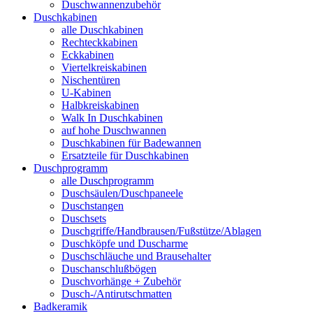
Duschwannenzubehör
Duschkabinen
alle Duschkabinen
Rechteckkabinen
Eckkabinen
Viertelkreiskabinen
Nischentüren
U-Kabinen
Halbkreiskabinen
Walk In Duschkabinen
auf hohe Duschwannen
Duschkabinen für Badewannen
Ersatzteile für Duschkabinen
Duschprogramm
alle Duschprogramm
Duschsäulen/Duschpaneele
Duschstangen
Duschsets
Duschgriffe/Handbrausen/Fußstütze/Ablagen
Duschköpfe und Duscharme
Duschschläuche und Brausehalter
Duschanschlußbögen
Duschvorhänge + Zubehör
Dusch-/Antirutschmatten
Badkeramik