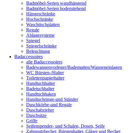
Badmöbel-Serien wandhängend
Badmöbel-Serien bodenstehend
Hängeschränke
Hochschränke
Waschtischplatten
Regale
Ablagesysteme
Spiegel
Spiegelschränke
Beleuchtung
Badaccessoires
alle Badaccessoires
Badewannenvorleger/Badematten/Wanneneinlagen
WC Bürsten-/Halter
Toilettenpapierhalter
Handtuchhalter
Badetuchhalter
Handtuchhaken
Handtuchringe-und Ständer
Duschkörbe-und Regale
Duschabzieher
Duschsitze
Griffe
Seifenspender- und Schalen, Dosen, Seife
Zahnputzbecher, Bürstenhalter, Gläser und Becher