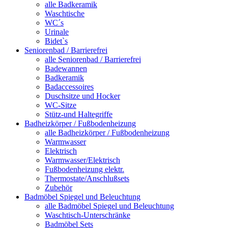
alle Badkeramik
Waschtische
WC´s
Urinale
Bidet`s
Seniorenbad / Barrierefrei
alle Seniorenbad / Barrierefrei
Badewannen
Badkeramik
Badaccessoires
Duschsitze und Hocker
WC-Sitze
Stütz-und Haltegriffe
Badheizkörper / Fußbodenheizung
alle Badheizkörper / Fußbodenheizung
Warmwasser
Elektrisch
Warmwasser/Elektrisch
Fußbodenheizung elektr.
Thermostate/Anschlußsets
Zubehör
Badmöbel Spiegel und Beleuchtung
alle Badmöbel Spiegel und Beleuchtung
Waschtisch-Unterschränke
Badmöbel Sets