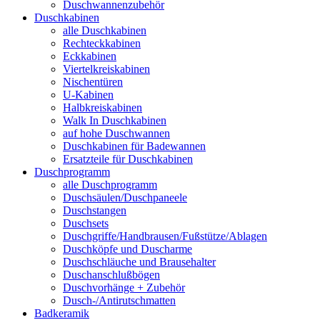
Duschwannenzubehör
Duschkabinen
alle Duschkabinen
Rechteckkabinen
Eckkabinen
Viertelkreiskabinen
Nischentüren
U-Kabinen
Halbkreiskabinen
Walk In Duschkabinen
auf hohe Duschwannen
Duschkabinen für Badewannen
Ersatzteile für Duschkabinen
Duschprogramm
alle Duschprogramm
Duschsäulen/Duschpaneele
Duschstangen
Duschsets
Duschgriffe/Handbrausen/Fußstütze/Ablagen
Duschköpfe und Duscharme
Duschschläuche und Brausehalter
Duschanschlußbögen
Duschvorhänge + Zubehör
Dusch-/Antirutschmatten
Badkeramik