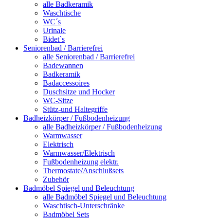
alle Badkeramik
Waschtische
WC´s
Urinale
Bidet`s
Seniorenbad / Barrierefrei
alle Seniorenbad / Barrierefrei
Badewannen
Badkeramik
Badaccessoires
Duschsitze und Hocker
WC-Sitze
Stütz-und Haltegriffe
Badheizkörper / Fußbodenheizung
alle Badheizkörper / Fußbodenheizung
Warmwasser
Elektrisch
Warmwasser/Elektrisch
Fußbodenheizung elektr.
Thermostate/Anschlußsets
Zubehör
Badmöbel Spiegel und Beleuchtung
alle Badmöbel Spiegel und Beleuchtung
Waschtisch-Unterschränke
Badmöbel Sets