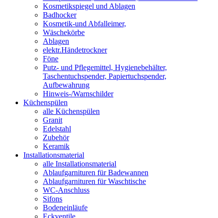
Kosmetikspiegel und Ablagen
Badhocker
Kosmetik-und Abfalleimer,
Wäschekörbe
Ablagen
elektr.Händetrockner
Föne
Putz- und Pflegemittel, Hygienebehälter,
Taschentuchspender, Papiertuchspender,
Aufbewahrung
Hinweis-/Warnschilder
Küchenspülen
alle Küchenspülen
Granit
Edelstahl
Zubehör
Keramik
Installationsmaterial
alle Installationsmaterial
Ablaufgarnituren für Badewannen
Ablaufgarnituren für Waschtische
WC-Anschluss
Sifons
Bodeneinläufe
Eckventile