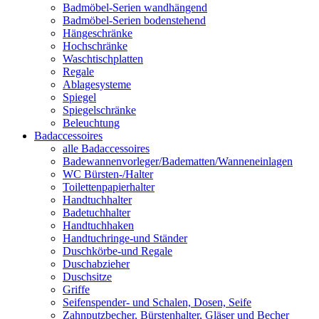
Badmöbel-Serien wandhängend
Badmöbel-Serien bodenstehend
Hängeschränke
Hochschränke
Waschtischplatten
Regale
Ablagesysteme
Spiegel
Spiegelschränke
Beleuchtung
Badaccessoires
alle Badaccessoires
Badewannenvorleger/Badematten/Wanneneinlagen
WC Bürsten-/Halter
Toilettenpapierhalter
Handtuchhalter
Badetuchhalter
Handtuchhaken
Handtuchringe-und Ständer
Duschkörbe-und Regale
Duschabzieher
Duschsitze
Griffe
Seifenspender- und Schalen, Dosen, Seife
Zahnputzbecher, Bürstenhalter, Gläser und Becher