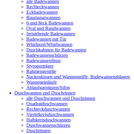
alle Badewannen
Rechteckwannen
Eckbadewannen
Raumsparwannen
6 und 8eck Badewannen
Oval und Rundwannen
freistehende Badewannen
Badewannen mit Tür
Whirlpool/Whirlwannen
Duschkabinen für Badewannen
Badewannenschürzen
Badewannenfüsse
Styroporträger
Rahmengestelle
Nackenkissen und Wannengriffe, Badewannenablagen
Wanneneinläufe
Ablaufgarnituren/Sifon
Duschwannen und Duschrinnen
alle Duschwannen und Duschrinnen
Quadratduschwannen
Rechteckduschwannen
Viertelkreisduschwannen
Halbkreisduschwannen
Duschwannenschürzen
Duschrinnen