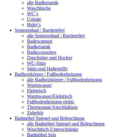
alle Badkeramik
Waschtische
WC´s
Urinale
Bidet`s
Seniorenbad / Barrierefrei
alle Seniorenbad / Barrierefrei
Badewannen
Badkeramik
Badaccessoires
Duschsitze und Hocker
WC-Sitze
Stütz-und Haltegriffe
Badheizkörper / Fußbodenheizung
alle Badheizkörper / Fußbodenheizung
Warmwasser
Elektrisch
Warmwasser/Elektrisch
Fußbodenheizung elektr.
Thermostate/Anschlußsets
Zubehör
Badmöbel Spiegel und Beleuchtung
alle Badmöbel Spiegel und Beleuchtung
Waschtisch-Unterschränke
Badmöbel Sets