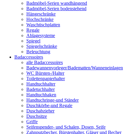
Badmöbel-Serien wandhängend
Badmöbel-Serien bodenstehend
Hängeschränke
Hochschränke
Waschtischplatten
Regale
Ablagesysteme
Spiegel
Spiegelschränke
Beleuchtung
Badaccessoires
alle Badaccessoires
Badewannenvorleger/Badematten/Wanneneinlagen
WC Bürsten-/Halter
Toilettenpapierhalter
Handtuchhalter
Badetuchhalter
Handtuchhaken
Handtuchringe-und Ständer
Duschkörbe-und Regale
Duschabzieher
Duschsitze
Griffe
Seifenspender- und Schalen, Dosen, Seife
Zahnputzbecher, Bürstenhalter, Gläser und Becher