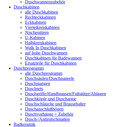
Duschwannenzubehör
Duschkabinen
alle Duschkabinen
Rechteckkabinen
Eckkabinen
Viertelkreiskabinen
Nischentüren
U-Kabinen
Halbkreiskabinen
Walk In Duschkabinen
auf hohe Duschwannen
Duschkabinen für Badewannen
Ersatzteile für Duschkabinen
Duschprogramm
alle Duschprogramm
Duschsäulen/Duschpaneele
Duschstangen
Duschsets
Duschgriffe/Handbrausen/Fußstütze/Ablagen
Duschköpfe und Duscharme
Duschschläuche und Brausehalter
Duschanschlußbögen
Duschvorhänge + Zubehör
Dusch-/Antirutschmatten
Badkeramik