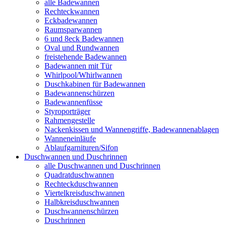
alle Badewannen
Rechteckwannen
Eckbadewannen
Raumsparwannen
6 und 8eck Badewannen
Oval und Rundwannen
freistehende Badewannen
Badewannen mit Tür
Whirlpool/Whirlwannen
Duschkabinen für Badewannen
Badewannenschürzen
Badewannenfüsse
Styroporträger
Rahmengestelle
Nackenkissen und Wannengriffe, Badewannenablagen
Wanneneinläufe
Ablaufgarnituren/Sifon
Duschwannen und Duschrinnen
alle Duschwannen und Duschrinnen
Quadratduschwannen
Rechteckduschwannen
Viertelkreisduschwannen
Halbkreisduschwannen
Duschwannenschürzen
Duschrinnen