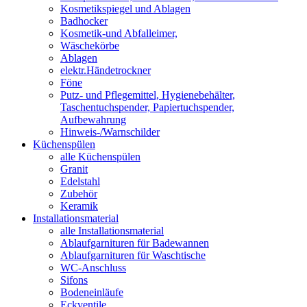
Kosmetikspiegel und Ablagen
Badhocker
Kosmetik-und Abfalleimer,
Wäschekörbe
Ablagen
elektr.Händetrockner
Föne
Putz- und Pflegemittel, Hygienebehälter,
Taschentuchspender, Papiertuchspender,
Aufbewahrung
Hinweis-/Warnschilder
Küchenspülen
alle Küchenspülen
Granit
Edelstahl
Zubehör
Keramik
Installationsmaterial
alle Installationsmaterial
Ablaufgarnituren für Badewannen
Ablaufgarnituren für Waschtische
WC-Anschluss
Sifons
Bodeneinläufe
Eckventile