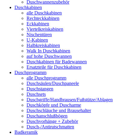
Duschwannenzubehör
Duschkabinen
alle Duschkabinen
Rechteckkabinen
Eckkabinen
Viertelkreiskabinen
Nischentüren
U-Kabinen
Halbkreiskabinen
Walk In Duschkabinen
auf hohe Duschwannen
Duschkabinen für Badewannen
Ersatzteile für Duschkabinen
Duschprogramm
alle Duschprogramm
Duschsäulen/Duschpaneele
Duschstangen
Duschsets
Duschgriffe/Handbrausen/Fußstütze/Ablagen
Duschköpfe und Duscharme
Duschschläuche und Brausehalter
Duschanschlußbögen
Duschvorhänge + Zubehör
Dusch-/Antirutschmatten
Badkeramik