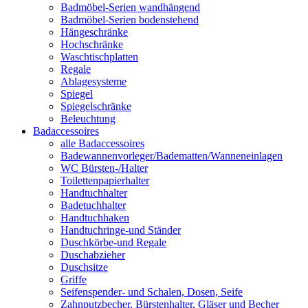
Badmöbel-Serien wandhängend
Badmöbel-Serien bodenstehend
Hängeschränke
Hochschränke
Waschtischplatten
Regale
Ablagesysteme
Spiegel
Spiegelschränke
Beleuchtung
Badaccessoires
alle Badaccessoires
Badewannenvorleger/Badematten/Wanneneinlagen
WC Bürsten-/Halter
Toilettenpapierhalter
Handtuchhalter
Badetuchhalter
Handtuchhaken
Handtuchringe-und Ständer
Duschkörbe-und Regale
Duschabzieher
Duschsitze
Griffe
Seifenspender- und Schalen, Dosen, Seife
Zahnputzbecher, Bürstenhalter, Gläser und Becher