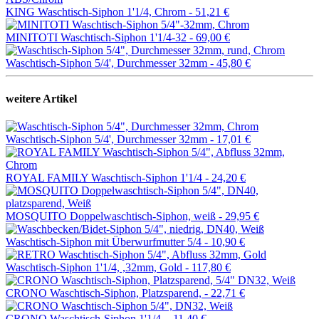
KING Waschtisch-Siphon 1'1/4, Chrom -
51,21 €
MINITOTI Waschtisch-Siphon 1'1/4-32 -
69,00 €
Waschtisch-Siphon 5/4', Durchmesser 32mm -
45,80 €
weitere Artikel
Waschtisch-Siphon 5/4', Durchmesser 32mm -
17,01 €
ROYAL FAMILY Waschtisch-Siphon 1'1/4 -
24,20 €
MOSQUITO Doppelwaschtisch-Siphon, weiß -
29,95 €
Waschtisch-Siphon mit Überwurfmutter 5/4 -
10,90 €
Waschtisch-Siphon 1'1/4, ,32mm, Gold -
117,80 €
CRONO Waschtisch-Siphon, Platzsparend, -
22,71 €
CRONO Waschtisch-Siphon 1'1/4, -
11,40 €