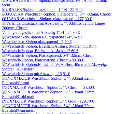
MURALES Siphon, platzsparend, 1´1/4 -
35,70 €
QUASAR Waschtisch-Siphon, platzsparend, -
177,30 €
Verlängerungsstück mit Abzweig 1'1/4 -
24,80 €
Waschbecken-Siphon platzsparend -
5,70 €
Waschtisch-Siphon, Edelstahl Auslass -
12,60 €
Waschtisch-Siphon, Platzsparend, Chrom -
89,30 €
Waschtisch-Siphon,mit Abzweig -
15,51 €
INOXMATER Waschtisch-Siphon 5/4", Chrom -
65,50 €
INOXMATER Waschtisch-Siphon 5/4", Gold -
129,70 €