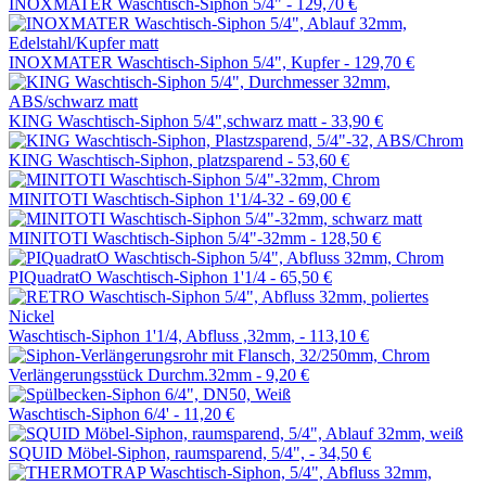
INOXMATER Waschtisch-Siphon 5/4" -
129,70 €
INOXMATER Waschtisch-Siphon 5/4", Kupfer -
129,70 €
KING Waschtisch-Siphon 5/4",schwarz matt -
33,90 €
KING Waschtisch-Siphon, platzsparend -
53,60 €
MINITOTI Waschtisch-Siphon 1'1/4-32 -
69,00 €
MINITOTI Waschtisch-Siphon 5/4"-32mm -
128,50 €
PIQuadratO Waschtisch-Siphon 1'1/4 -
65,50 €
Waschtisch-Siphon 1'1/4, Abfluss ,32mm, -
113,10 €
Verlängerungsstück Durchm.32mm -
9,20 €
Waschtisch-Siphon 6/4' -
11,20 €
SQUID Möbel-Siphon, raumsparend, 5/4", -
34,50 €