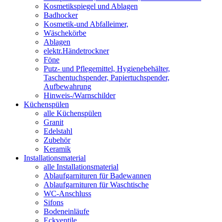
Kosmetikspiegel und Ablagen
Badhocker
Kosmetik-und Abfalleimer,
Wäschekörbe
Ablagen
elektr.Händetrockner
Föne
Putz- und Pflegemittel, Hygienebehälter,
Taschentuchspender, Papiertuchspender,
Aufbewahrung
Hinweis-/Warnschilder
Küchenspülen
alle Küchenspülen
Granit
Edelstahl
Zubehör
Keramik
Installationsmaterial
alle Installationsmaterial
Ablaufgarnituren für Badewannen
Ablaufgarnituren für Waschtische
WC-Anschluss
Sifons
Bodeneinläufe
Eckventile