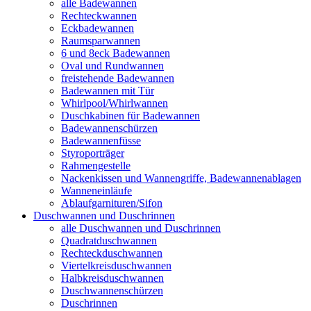
alle Badewannen
Rechteckwannen
Eckbadewannen
Raumsparwannen
6 und 8eck Badewannen
Oval und Rundwannen
freistehende Badewannen
Badewannen mit Tür
Whirlpool/Whirlwannen
Duschkabinen für Badewannen
Badewannenschürzen
Badewannenfüsse
Styroporträger
Rahmengestelle
Nackenkissen und Wannengriffe, Badewannenablagen
Wanneneinläufe
Ablaufgarnituren/Sifon
Duschwannen und Duschrinnen
alle Duschwannen und Duschrinnen
Quadratduschwannen
Rechteckduschwannen
Viertelkreisduschwannen
Halbkreisduschwannen
Duschwannenschürzen
Duschrinnen