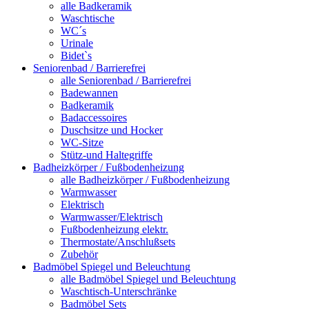
alle Badkeramik
Waschtische
WC´s
Urinale
Bidet`s
Seniorenbad / Barrierefrei
alle Seniorenbad / Barrierefrei
Badewannen
Badkeramik
Badaccessoires
Duschsitze und Hocker
WC-Sitze
Stütz-und Haltegriffe
Badheizkörper / Fußbodenheizung
alle Badheizkörper / Fußbodenheizung
Warmwasser
Elektrisch
Warmwasser/Elektrisch
Fußbodenheizung elektr.
Thermostate/Anschlußsets
Zubehör
Badmöbel Spiegel und Beleuchtung
alle Badmöbel Spiegel und Beleuchtung
Waschtisch-Unterschränke
Badmöbel Sets