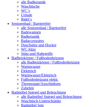
alle Badkeramik
Waschtische
WC´s
Urinale
Bidet`s
Seniorenbad / Barrierefrei
alle Seniorenbad / Barrierefrei
Badewannen
Badkeramik
Badaccessoires
Duschsitze und Hocker
WC-Sitze
Stütz-und Haltegriffe
Badheizkörper / Fußbodenheizung
alle Badheizkörper / Fußbodenheizung
Warmwasser
Elektrisch
Warmwasser/Elektrisch
Fußbodenheizung elektr.
Thermostate/Anschlußsets
Zubehör
Badmöbel Spiegel und Beleuchtung
alle Badmöbel Spiegel und Beleuchtung
Waschtisch-Unterschränke
Badmöbel Sets