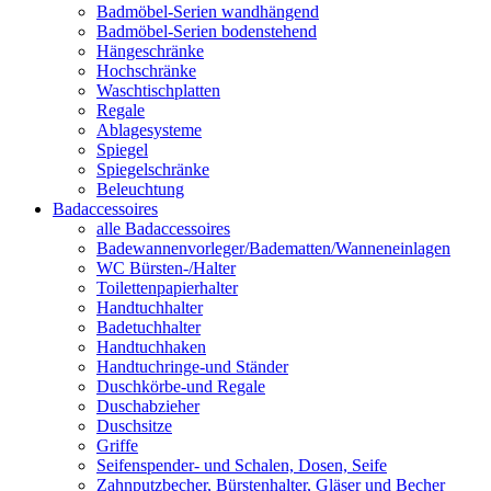
Badmöbel-Serien wandhängend
Badmöbel-Serien bodenstehend
Hängeschränke
Hochschränke
Waschtischplatten
Regale
Ablagesysteme
Spiegel
Spiegelschränke
Beleuchtung
Badaccessoires
alle Badaccessoires
Badewannenvorleger/Badematten/Wanneneinlagen
WC Bürsten-/Halter
Toilettenpapierhalter
Handtuchhalter
Badetuchhalter
Handtuchhaken
Handtuchringe-und Ständer
Duschkörbe-und Regale
Duschabzieher
Duschsitze
Griffe
Seifenspender- und Schalen, Dosen, Seife
Zahnputzbecher, Bürstenhalter, Gläser und Becher