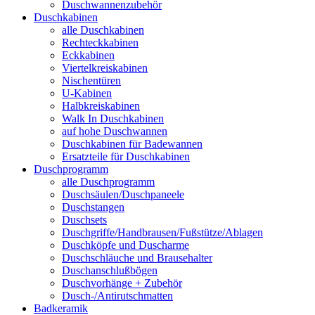
Duschwannenzubehör
Duschkabinen
alle Duschkabinen
Rechteckkabinen
Eckkabinen
Viertelkreiskabinen
Nischentüren
U-Kabinen
Halbkreiskabinen
Walk In Duschkabinen
auf hohe Duschwannen
Duschkabinen für Badewannen
Ersatzteile für Duschkabinen
Duschprogramm
alle Duschprogramm
Duschsäulen/Duschpaneele
Duschstangen
Duschsets
Duschgriffe/Handbrausen/Fußstütze/Ablagen
Duschköpfe und Duscharme
Duschschläuche und Brausehalter
Duschanschlußbögen
Duschvorhänge + Zubehör
Dusch-/Antirutschmatten
Badkeramik