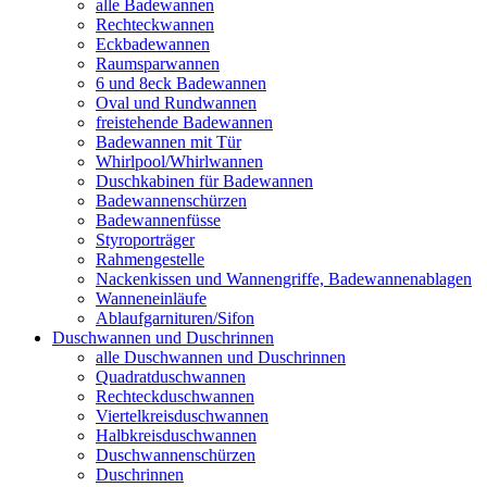
alle Badewannen
Rechteckwannen
Eckbadewannen
Raumsparwannen
6 und 8eck Badewannen
Oval und Rundwannen
freistehende Badewannen
Badewannen mit Tür
Whirlpool/Whirlwannen
Duschkabinen für Badewannen
Badewannenschürzen
Badewannenfüsse
Styroporträger
Rahmengestelle
Nackenkissen und Wannengriffe, Badewannenablagen
Wanneneinläufe
Ablaufgarnituren/Sifon
Duschwannen und Duschrinnen
alle Duschwannen und Duschrinnen
Quadratduschwannen
Rechteckduschwannen
Viertelkreisduschwannen
Halbkreisduschwannen
Duschwannenschürzen
Duschrinnen