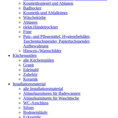
Kosmetikspiegel und Ablagen
Badhocker
Kosmetik-und Abfalleimer,
Wäschekörbe
Ablagen
elektr.Händetrockner
Föne
Putz- und Pflegemittel, Hygienebehälter,
Taschentuchspender, Papiertuchspender,
Aufbewahrung
Hinweis-/Warnschilder
Küchenspülen
alle Küchenspülen
Granit
Edelstahl
Zubehör
Keramik
Installationsmaterial
alle Installationsmaterial
Ablaufgarnituren für Badewannen
Ablaufgarnituren für Waschtische
WC-Anschluss
Sifons
Bodeneinläufe
Eckventile