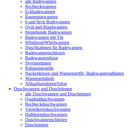
alle Badewannen
Rechteckwannen
Eckbadewannen
Raumsparwannen
6 und 8eck Badewannen
Oval und Rundwannen
freistehende Badewannen
Badewannen mit Tür
Whirlpool/Whirlwannen
Duschkabinen für Badewannen
Badewannenschürzen
Badewannenfüsse
Styroporträger
Rahmengestelle
Nackenkissen und Wannengriffe, Badewannenablagen
Wanneneinläufe
Ablaufgarnituren/Sifon
Duschwannen und Duschrinnen
alle Duschwannen und Duschrinnen
Quadratduschwannen
Rechteckduschwannen
Viertelkreisduschwannen
Halbkreisduschwannen
Duschwannenschürzen
Duschrinnen