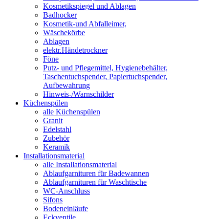
Kosmetikspiegel und Ablagen
Badhocker
Kosmetik-und Abfalleimer,
Wäschekörbe
Ablagen
elektr.Händetrockner
Föne
Putz- und Pflegemittel, Hygienebehälter,
Taschentuchspender, Papiertuchspender,
Aufbewahrung
Hinweis-/Warnschilder
Küchenspülen
alle Küchenspülen
Granit
Edelstahl
Zubehör
Keramik
Installationsmaterial
alle Installationsmaterial
Ablaufgarnituren für Badewannen
Ablaufgarnituren für Waschtische
WC-Anschluss
Sifons
Bodeneinläufe
Eckventile