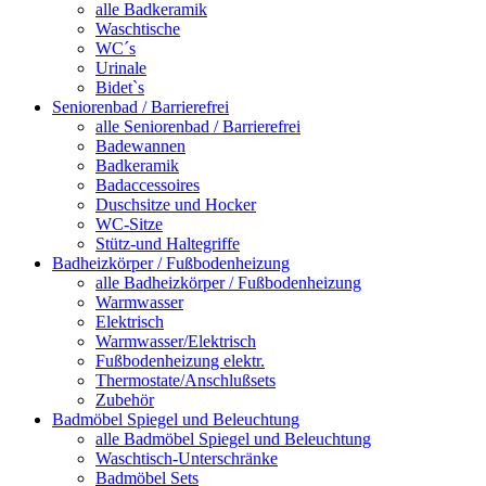
alle Badkeramik
Waschtische
WC´s
Urinale
Bidet`s
Seniorenbad / Barrierefrei
alle Seniorenbad / Barrierefrei
Badewannen
Badkeramik
Badaccessoires
Duschsitze und Hocker
WC-Sitze
Stütz-und Haltegriffe
Badheizkörper / Fußbodenheizung
alle Badheizkörper / Fußbodenheizung
Warmwasser
Elektrisch
Warmwasser/Elektrisch
Fußbodenheizung elektr.
Thermostate/Anschlußsets
Zubehör
Badmöbel Spiegel und Beleuchtung
alle Badmöbel Spiegel und Beleuchtung
Waschtisch-Unterschränke
Badmöbel Sets