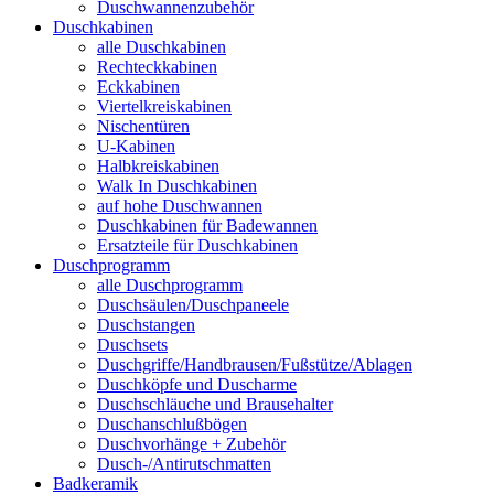
Duschwannenzubehör
Duschkabinen
alle Duschkabinen
Rechteckkabinen
Eckkabinen
Viertelkreiskabinen
Nischentüren
U-Kabinen
Halbkreiskabinen
Walk In Duschkabinen
auf hohe Duschwannen
Duschkabinen für Badewannen
Ersatzteile für Duschkabinen
Duschprogramm
alle Duschprogramm
Duschsäulen/Duschpaneele
Duschstangen
Duschsets
Duschgriffe/Handbrausen/Fußstütze/Ablagen
Duschköpfe und Duscharme
Duschschläuche und Brausehalter
Duschanschlußbögen
Duschvorhänge + Zubehör
Dusch-/Antirutschmatten
Badkeramik