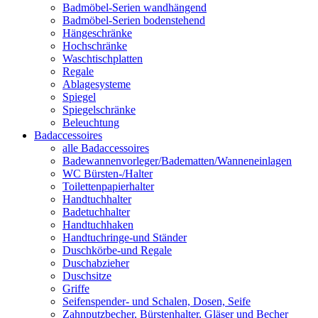
Badmöbel-Serien wandhängend
Badmöbel-Serien bodenstehend
Hängeschränke
Hochschränke
Waschtischplatten
Regale
Ablagesysteme
Spiegel
Spiegelschränke
Beleuchtung
Badaccessoires
alle Badaccessoires
Badewannenvorleger/Badematten/Wanneneinlagen
WC Bürsten-/Halter
Toilettenpapierhalter
Handtuchhalter
Badetuchhalter
Handtuchhaken
Handtuchringe-und Ständer
Duschkörbe-und Regale
Duschabzieher
Duschsitze
Griffe
Seifenspender- und Schalen, Dosen, Seife
Zahnputzbecher, Bürstenhalter, Gläser und Becher