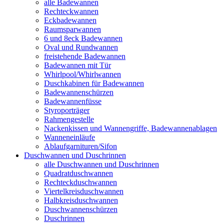
alle Badewannen
Rechteckwannen
Eckbadewannen
Raumsparwannen
6 und 8eck Badewannen
Oval und Rundwannen
freistehende Badewannen
Badewannen mit Tür
Whirlpool/Whirlwannen
Duschkabinen für Badewannen
Badewannenschürzen
Badewannenfüsse
Styroporträger
Rahmengestelle
Nackenkissen und Wannengriffe, Badewannenablagen
Wanneneinläufe
Ablaufgarnituren/Sifon
Duschwannen und Duschrinnen
alle Duschwannen und Duschrinnen
Quadratduschwannen
Rechteckduschwannen
Viertelkreisduschwannen
Halbkreisduschwannen
Duschwannenschürzen
Duschrinnen