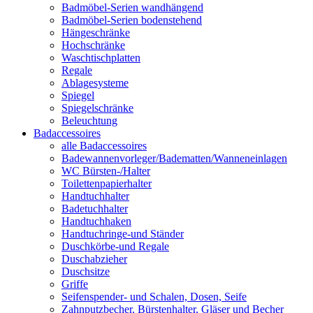
Badmöbel-Serien wandhängend
Badmöbel-Serien bodenstehend
Hängeschränke
Hochschränke
Waschtischplatten
Regale
Ablagesysteme
Spiegel
Spiegelschränke
Beleuchtung
Badaccessoires
alle Badaccessoires
Badewannenvorleger/Badematten/Wanneneinlagen
WC Bürsten-/Halter
Toilettenpapierhalter
Handtuchhalter
Badetuchhalter
Handtuchhaken
Handtuchringe-und Ständer
Duschkörbe-und Regale
Duschabzieher
Duschsitze
Griffe
Seifenspender- und Schalen, Dosen, Seife
Zahnputzbecher, Bürstenhalter, Gläser und Becher