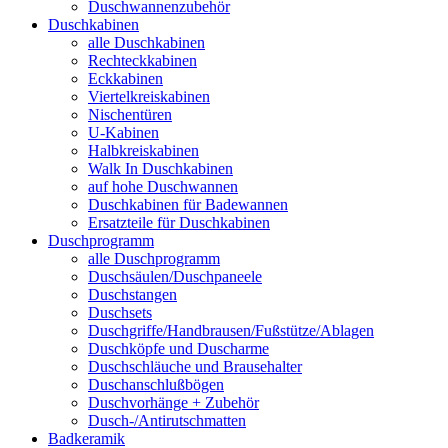
Duschwannenzubehör
Duschkabinen
alle Duschkabinen
Rechteckkabinen
Eckkabinen
Viertelkreiskabinen
Nischentüren
U-Kabinen
Halbkreiskabinen
Walk In Duschkabinen
auf hohe Duschwannen
Duschkabinen für Badewannen
Ersatzteile für Duschkabinen
Duschprogramm
alle Duschprogramm
Duschsäulen/Duschpaneele
Duschstangen
Duschsets
Duschgriffe/Handbrausen/Fußstütze/Ablagen
Duschköpfe und Duscharme
Duschschläuche und Brausehalter
Duschanschlußbögen
Duschvorhänge + Zubehör
Dusch-/Antirutschmatten
Badkeramik