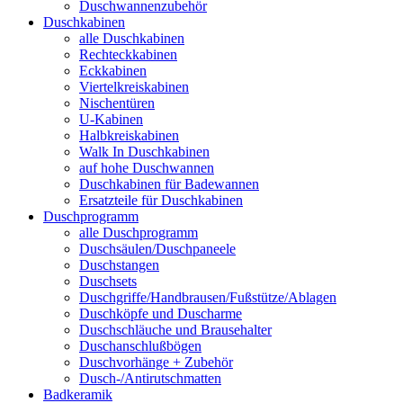
Duschwannenzubehör
Duschkabinen
alle Duschkabinen
Rechteckkabinen
Eckkabinen
Viertelkreiskabinen
Nischentüren
U-Kabinen
Halbkreiskabinen
Walk In Duschkabinen
auf hohe Duschwannen
Duschkabinen für Badewannen
Ersatzteile für Duschkabinen
Duschprogramm
alle Duschprogramm
Duschsäulen/Duschpaneele
Duschstangen
Duschsets
Duschgriffe/Handbrausen/Fußstütze/Ablagen
Duschköpfe und Duscharme
Duschschläuche und Brausehalter
Duschanschlußbögen
Duschvorhänge + Zubehör
Dusch-/Antirutschmatten
Badkeramik