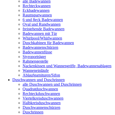
alle Badewannen
Rechteckwannen
Eckbadewannen
Raumsparwannen
6 und 8eck Badewannen
Oval und Rundwannen
freistehende Badewannen
Badewannen mit Tür
Whirlpool/Whirlwannen
Duschkabinen für Badewannen
Badewannenschürzen
Badewannenfüsse
Styroporträger
Rahmengestelle
Nackenkissen und Wannengriffe, Badewannenablagen
Wanneneinläufe
Ablaufgarnituren/Sifon
Duschwannen und Duschrinnen
alle Duschwannen und Duschrinnen
Quadratduschwannen
Rechteckduschwannen
Viertelkreisduschwannen
Halbkreisduschwannen
Duschwannenschürzen
Duschrinnen