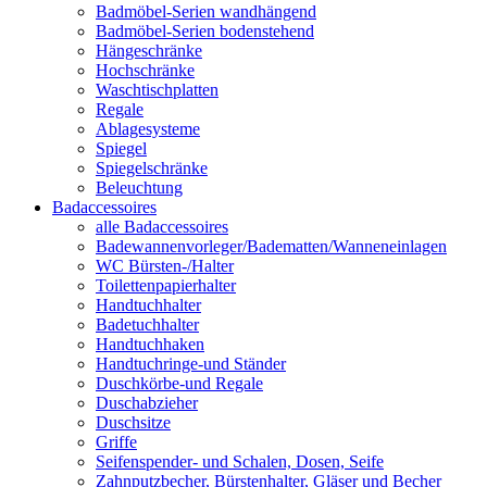
Badmöbel-Serien wandhängend
Badmöbel-Serien bodenstehend
Hängeschränke
Hochschränke
Waschtischplatten
Regale
Ablagesysteme
Spiegel
Spiegelschränke
Beleuchtung
Badaccessoires
alle Badaccessoires
Badewannenvorleger/Badematten/Wanneneinlagen
WC Bürsten-/Halter
Toilettenpapierhalter
Handtuchhalter
Badetuchhalter
Handtuchhaken
Handtuchringe-und Ständer
Duschkörbe-und Regale
Duschabzieher
Duschsitze
Griffe
Seifenspender- und Schalen, Dosen, Seife
Zahnputzbecher, Bürstenhalter, Gläser und Becher