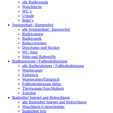
alle Badkeramik
Waschtische
WC´s
Urinale
Bidet`s
Seniorenbad / Barrierefrei
alle Seniorenbad / Barrierefrei
Badewannen
Badkeramik
Badaccessoires
Duschsitze und Hocker
WC-Sitze
Stütz-und Haltegriffe
Badheizkörper / Fußbodenheizung
alle Badheizkörper / Fußbodenheizung
Warmwasser
Elektrisch
Warmwasser/Elektrisch
Fußbodenheizung elektr.
Thermostate/Anschlußsets
Zubehör
Badmöbel Spiegel und Beleuchtung
alle Badmöbel Spiegel und Beleuchtung
Waschtisch-Unterschränke
Badmöbel Sets