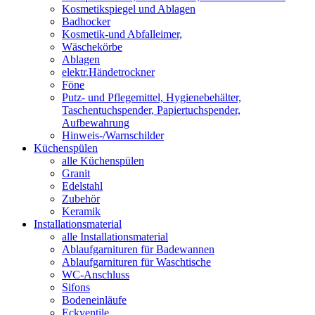
Kosmetikspiegel und Ablagen
Badhocker
Kosmetik-und Abfalleimer,
Wäschekörbe
Ablagen
elektr.Händetrockner
Föne
Putz- und Pflegemittel, Hygienebehälter,
Taschentuchspender, Papiertuchspender,
Aufbewahrung
Hinweis-/Warnschilder
Küchenspülen
alle Küchenspülen
Granit
Edelstahl
Zubehör
Keramik
Installationsmaterial
alle Installationsmaterial
Ablaufgarnituren für Badewannen
Ablaufgarnituren für Waschtische
WC-Anschluss
Sifons
Bodeneinläufe
Eckventile