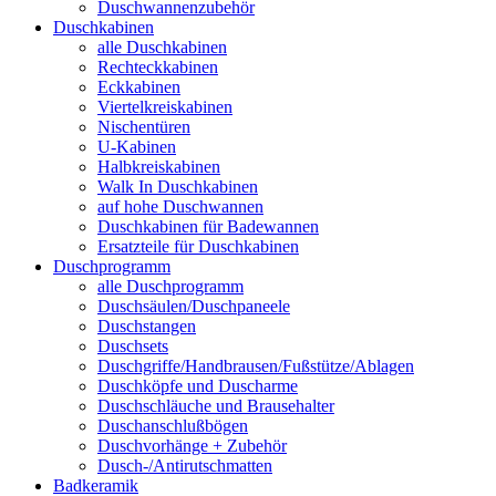
Duschwannenzubehör
Duschkabinen
alle Duschkabinen
Rechteckkabinen
Eckkabinen
Viertelkreiskabinen
Nischentüren
U-Kabinen
Halbkreiskabinen
Walk In Duschkabinen
auf hohe Duschwannen
Duschkabinen für Badewannen
Ersatzteile für Duschkabinen
Duschprogramm
alle Duschprogramm
Duschsäulen/Duschpaneele
Duschstangen
Duschsets
Duschgriffe/Handbrausen/Fußstütze/Ablagen
Duschköpfe und Duscharme
Duschschläuche und Brausehalter
Duschanschlußbögen
Duschvorhänge + Zubehör
Dusch-/Antirutschmatten
Badkeramik