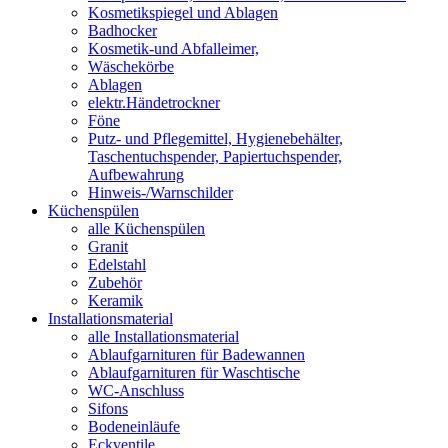
Kosmetikspiegel und Ablagen
Badhocker
Kosmetik-und Abfalleimer,
Wäschekörbe
Ablagen
elektr.Händetrockner
Föne
Putz- und Pflegemittel, Hygienebehälter,
Taschentuchspender, Papiertuchspender,
Aufbewahrung
Hinweis-/Warnschilder
Küchenspülen
alle Küchenspülen
Granit
Edelstahl
Zubehör
Keramik
Installationsmaterial
alle Installationsmaterial
Ablaufgarnituren für Badewannen
Ablaufgarnituren für Waschtische
WC-Anschluss
Sifons
Bodeneinläufe
Eckventile