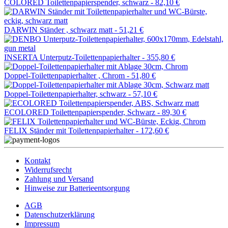
COLORED Toilettenpapierspender, schwarz -
82,10 €
DARWIN Ständer , schwarz matt -
51,21 €
INSERTA Unterputz-Toilettenpapierhalter -
355,80 €
Doppel-Toilettenpapierhalter , Chrom -
51,80 €
Doppel-Toilettenpapierhalter, schwarz -
57,10 €
ECOLORED Toilettenpapierspender, Schwarz -
89,30 €
FELIX Ständer mit Toilettenpapierhalter -
172,60 €
Kontakt
Widerrufsrecht
Zahlung und Versand
Hinweise zur Batterieentsorgung
AGB
Datenschutzerklärung
Impressum