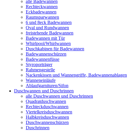
alle Badewannen
Rechteckwannen
Eckbadewannen
Raumsparwannen
6 und 8eck Badewannen
Oval und Rundwannen
freistehende Badewannen
Badewannen mit Tür
Whirlpool/Whirlwannen
Duschkabinen für Badewannen
Badewannenschürzen
Badewannenfüsse
Styroporträger
Rahmengestelle
Nackenkissen und Wannengriffe, Badewannenablagen
Wanneneinläufe
Ablaufgarnituren/Sifon
Duschwannen und Duschrinnen
alle Duschwannen und Duschrinnen
Quadratduschwannen
Rechteckduschwannen
Viertelkreisduschwannen
Halbkreisduschwannen
Duschwannenschürzen
Duschrinnen