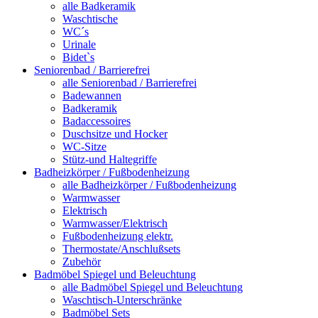
alle Badkeramik
Waschtische
WC´s
Urinale
Bidet`s
Seniorenbad / Barrierefrei
alle Seniorenbad / Barrierefrei
Badewannen
Badkeramik
Badaccessoires
Duschsitze und Hocker
WC-Sitze
Stütz-und Haltegriffe
Badheizkörper / Fußbodenheizung
alle Badheizkörper / Fußbodenheizung
Warmwasser
Elektrisch
Warmwasser/Elektrisch
Fußbodenheizung elektr.
Thermostate/Anschlußsets
Zubehör
Badmöbel Spiegel und Beleuchtung
alle Badmöbel Spiegel und Beleuchtung
Waschtisch-Unterschränke
Badmöbel Sets