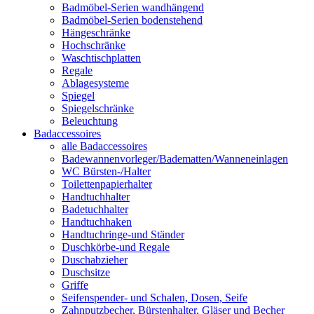
Badmöbel-Serien wandhängend
Badmöbel-Serien bodenstehend
Hängeschränke
Hochschränke
Waschtischplatten
Regale
Ablagesysteme
Spiegel
Spiegelschränke
Beleuchtung
Badaccessoires
alle Badaccessoires
Badewannenvorleger/Badematten/Wanneneinlagen
WC Bürsten-/Halter
Toilettenpapierhalter
Handtuchhalter
Badetuchhalter
Handtuchhaken
Handtuchringe-und Ständer
Duschkörbe-und Regale
Duschabzieher
Duschsitze
Griffe
Seifenspender- und Schalen, Dosen, Seife
Zahnputzbecher, Bürstenhalter, Gläser und Becher