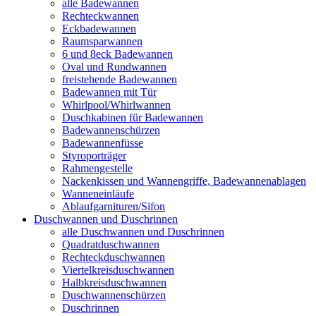
alle Badewannen
Rechteckwannen
Eckbadewannen
Raumsparwannen
6 und 8eck Badewannen
Oval und Rundwannen
freistehende Badewannen
Badewannen mit Tür
Whirlpool/Whirlwannen
Duschkabinen für Badewannen
Badewannenschürzen
Badewannenfüsse
Styroporträger
Rahmengestelle
Nackenkissen und Wannengriffe, Badewannenablagen
Wanneneinläufe
Ablaufgarnituren/Sifon
Duschwannen und Duschrinnen
alle Duschwannen und Duschrinnen
Quadratduschwannen
Rechteckduschwannen
Viertelkreisduschwannen
Halbkreisduschwannen
Duschwannenschürzen
Duschrinnen