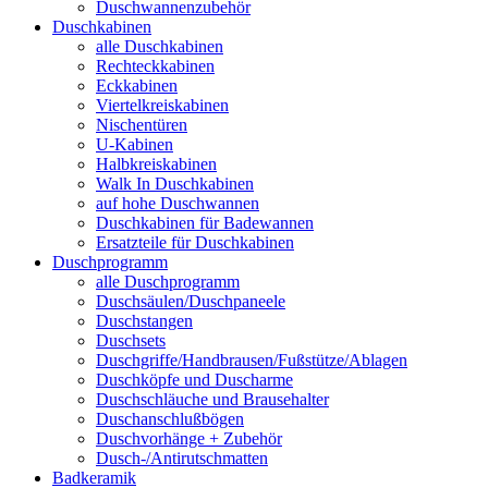
Duschwannenzubehör
Duschkabinen
alle Duschkabinen
Rechteckkabinen
Eckkabinen
Viertelkreiskabinen
Nischentüren
U-Kabinen
Halbkreiskabinen
Walk In Duschkabinen
auf hohe Duschwannen
Duschkabinen für Badewannen
Ersatzteile für Duschkabinen
Duschprogramm
alle Duschprogramm
Duschsäulen/Duschpaneele
Duschstangen
Duschsets
Duschgriffe/Handbrausen/Fußstütze/Ablagen
Duschköpfe und Duscharme
Duschschläuche und Brausehalter
Duschanschlußbögen
Duschvorhänge + Zubehör
Dusch-/Antirutschmatten
Badkeramik