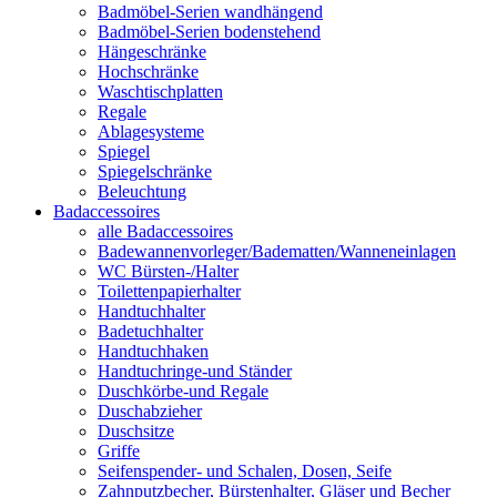
Badmöbel-Serien wandhängend
Badmöbel-Serien bodenstehend
Hängeschränke
Hochschränke
Waschtischplatten
Regale
Ablagesysteme
Spiegel
Spiegelschränke
Beleuchtung
Badaccessoires
alle Badaccessoires
Badewannenvorleger/Badematten/Wanneneinlagen
WC Bürsten-/Halter
Toilettenpapierhalter
Handtuchhalter
Badetuchhalter
Handtuchhaken
Handtuchringe-und Ständer
Duschkörbe-und Regale
Duschabzieher
Duschsitze
Griffe
Seifenspender- und Schalen, Dosen, Seife
Zahnputzbecher, Bürstenhalter, Gläser und Becher