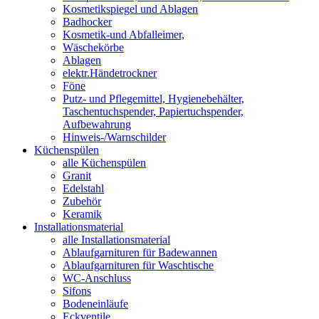
Kosmetikspiegel und Ablagen
Badhocker
Kosmetik-und Abfalleimer,
Wäschekörbe
Ablagen
elektr.Händetrockner
Föne
Putz- und Pflegemittel, Hygienebehälter,
Taschentuchspender, Papiertuchspender,
Aufbewahrung
Hinweis-/Warnschilder
Küchenspülen
alle Küchenspülen
Granit
Edelstahl
Zubehör
Keramik
Installationsmaterial
alle Installationsmaterial
Ablaufgarnituren für Badewannen
Ablaufgarnituren für Waschtische
WC-Anschluss
Sifons
Bodeneinläufe
Eckventile