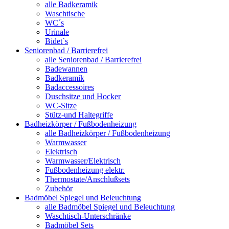
alle Badkeramik
Waschtische
WC´s
Urinale
Bidet`s
Seniorenbad / Barrierefrei
alle Seniorenbad / Barrierefrei
Badewannen
Badkeramik
Badaccessoires
Duschsitze und Hocker
WC-Sitze
Stütz-und Haltegriffe
Badheizkörper / Fußbodenheizung
alle Badheizkörper / Fußbodenheizung
Warmwasser
Elektrisch
Warmwasser/Elektrisch
Fußbodenheizung elektr.
Thermostate/Anschlußsets
Zubehör
Badmöbel Spiegel und Beleuchtung
alle Badmöbel Spiegel und Beleuchtung
Waschtisch-Unterschränke
Badmöbel Sets