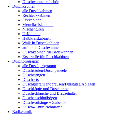
Duschwannenzubehör
Duschkabinen
alle Duschkabinen
Rechteckkabinen
Eckkabinen
Viertelkreiskabinen
Nischentüren
U-Kabinen
Halbkreiskabinen
Walk In Duschkabinen
auf hohe Duschwannen
Duschkabinen für Badewannen
Ersatzteile für Duschkabinen
Duschprogramm
alle Duschprogramm
Duschsäulen/Duschpaneele
Duschstangen
Duschsets
Duschgriffe/Handbrausen/Fußstütze/Ablagen
Duschköpfe und Duscharme
Duschschläuche und Brausehalter
Duschanschlußbögen
Duschvorhänge + Zubehör
Dusch-/Antirutschmatten
Badkeramik