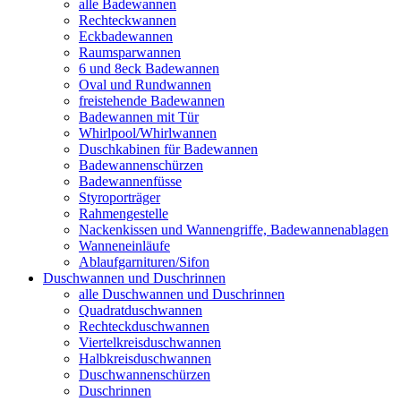
alle Badewannen
Rechteckwannen
Eckbadewannen
Raumsparwannen
6 und 8eck Badewannen
Oval und Rundwannen
freistehende Badewannen
Badewannen mit Tür
Whirlpool/Whirlwannen
Duschkabinen für Badewannen
Badewannenschürzen
Badewannenfüsse
Styroporträger
Rahmengestelle
Nackenkissen und Wannengriffe, Badewannenablagen
Wanneneinläufe
Ablaufgarnituren/Sifon
Duschwannen und Duschrinnen
alle Duschwannen und Duschrinnen
Quadratduschwannen
Rechteckduschwannen
Viertelkreisduschwannen
Halbkreisduschwannen
Duschwannenschürzen
Duschrinnen