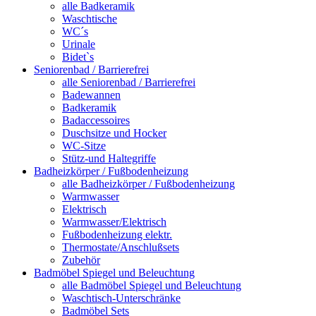
alle Badkeramik
Waschtische
WC´s
Urinale
Bidet`s
Seniorenbad / Barrierefrei
alle Seniorenbad / Barrierefrei
Badewannen
Badkeramik
Badaccessoires
Duschsitze und Hocker
WC-Sitze
Stütz-und Haltegriffe
Badheizkörper / Fußbodenheizung
alle Badheizkörper / Fußbodenheizung
Warmwasser
Elektrisch
Warmwasser/Elektrisch
Fußbodenheizung elektr.
Thermostate/Anschlußsets
Zubehör
Badmöbel Spiegel und Beleuchtung
alle Badmöbel Spiegel und Beleuchtung
Waschtisch-Unterschränke
Badmöbel Sets