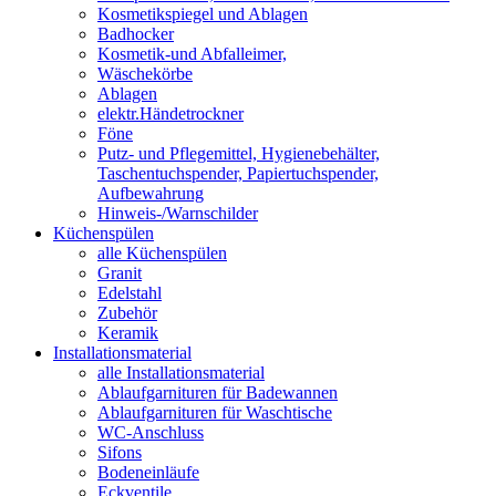
Kosmetikspiegel und Ablagen
Badhocker
Kosmetik-und Abfalleimer,
Wäschekörbe
Ablagen
elektr.Händetrockner
Föne
Putz- und Pflegemittel, Hygienebehälter,
Taschentuchspender, Papiertuchspender,
Aufbewahrung
Hinweis-/Warnschilder
Küchenspülen
alle Küchenspülen
Granit
Edelstahl
Zubehör
Keramik
Installationsmaterial
alle Installationsmaterial
Ablaufgarnituren für Badewannen
Ablaufgarnituren für Waschtische
WC-Anschluss
Sifons
Bodeneinläufe
Eckventile