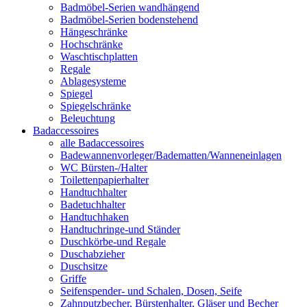
Badmöbel-Serien wandhängend
Badmöbel-Serien bodenstehend
Hängeschränke
Hochschränke
Waschtischplatten
Regale
Ablagesysteme
Spiegel
Spiegelschränke
Beleuchtung
Badaccessoires
alle Badaccessoires
Badewannenvorleger/Badematten/Wanneneinlagen
WC Bürsten-/Halter
Toilettenpapierhalter
Handtuchhalter
Badetuchhalter
Handtuchhaken
Handtuchringe-und Ständer
Duschkörbe-und Regale
Duschabzieher
Duschsitze
Griffe
Seifenspender- und Schalen, Dosen, Seife
Zahnputzbecher, Bürstenhalter, Gläser und Becher