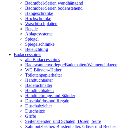
Badmöbel-Serien wandhängend
Badmöbel-Serien bodenstehend
Hängeschränke
Hochschränke
Waschtischplatten
Regale
Ablagesysteme
Spiegel
Spiegelschränke
Beleuchtung
Badaccessoires
alle Badaccessoires
Badewannenvorleger/Badematten/Wanneneinlagen
WC Bürsten-/Halter
Toilettenpapierhalter
Handtuchhalter
Badetuchhalter
Handtuchhaken
Handtuchringe-und Ständer
Duschkörbe-und Regale
Duschabzieher
Duschsitze
Griffe
Seifenspender- und Schalen, Dosen, Seife
Zahnputzbecher, Bürstenhalter, Gläser und Becher