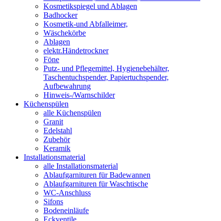
Kosmetikspiegel und Ablagen
Badhocker
Kosmetik-und Abfalleimer,
Wäschekörbe
Ablagen
elektr.Händetrockner
Föne
Putz- und Pflegemittel, Hygienebehälter,
Taschentuchspender, Papiertuchspender,
Aufbewahrung
Hinweis-/Warnschilder
Küchenspülen
alle Küchenspülen
Granit
Edelstahl
Zubehör
Keramik
Installationsmaterial
alle Installationsmaterial
Ablaufgarnituren für Badewannen
Ablaufgarnituren für Waschtische
WC-Anschluss
Sifons
Bodeneinläufe
Eckventile