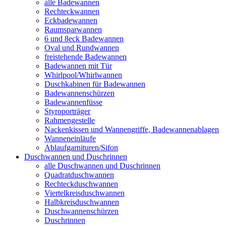
alle Badewannen
Rechteckwannen
Eckbadewannen
Raumsparwannen
6 und 8eck Badewannen
Oval und Rundwannen
freistehende Badewannen
Badewannen mit Tür
Whirlpool/Whirlwannen
Duschkabinen für Badewannen
Badewannenschürzen
Badewannenfüsse
Styroporträger
Rahmengestelle
Nackenkissen und Wannengriffe, Badewannenablagen
Wanneneinläufe
Ablaufgarnituren/Sifon
Duschwannen und Duschrinnen
alle Duschwannen und Duschrinnen
Quadratduschwannen
Rechteckduschwannen
Viertelkreisduschwannen
Halbkreisduschwannen
Duschwannenschürzen
Duschrinnen