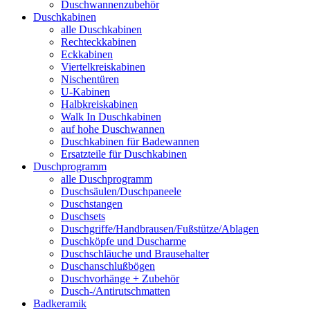
Duschwannenzubehör
Duschkabinen
alle Duschkabinen
Rechteckkabinen
Eckkabinen
Viertelkreiskabinen
Nischentüren
U-Kabinen
Halbkreiskabinen
Walk In Duschkabinen
auf hohe Duschwannen
Duschkabinen für Badewannen
Ersatzteile für Duschkabinen
Duschprogramm
alle Duschprogramm
Duschsäulen/Duschpaneele
Duschstangen
Duschsets
Duschgriffe/Handbrausen/Fußstütze/Ablagen
Duschköpfe und Duscharme
Duschschläuche und Brausehalter
Duschanschlußbögen
Duschvorhänge + Zubehör
Dusch-/Antirutschmatten
Badkeramik