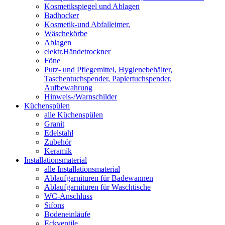
Kosmetikspiegel und Ablagen
Badhocker
Kosmetik-und Abfalleimer,
Wäschekörbe
Ablagen
elektr.Händetrockner
Föne
Putz- und Pflegemittel, Hygienebehälter,
Taschentuchspender, Papiertuchspender,
Aufbewahrung
Hinweis-/Warnschilder
Küchenspülen
alle Küchenspülen
Granit
Edelstahl
Zubehör
Keramik
Installationsmaterial
alle Installationsmaterial
Ablaufgarnituren für Badewannen
Ablaufgarnituren für Waschtische
WC-Anschluss
Sifons
Bodeneinläufe
Eckventile