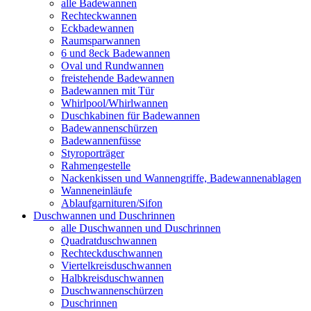
alle Badewannen
Rechteckwannen
Eckbadewannen
Raumsparwannen
6 und 8eck Badewannen
Oval und Rundwannen
freistehende Badewannen
Badewannen mit Tür
Whirlpool/Whirlwannen
Duschkabinen für Badewannen
Badewannenschürzen
Badewannenfüsse
Styroporträger
Rahmengestelle
Nackenkissen und Wannengriffe, Badewannenablagen
Wanneneinläufe
Ablaufgarnituren/Sifon
Duschwannen und Duschrinnen
alle Duschwannen und Duschrinnen
Quadratduschwannen
Rechteckduschwannen
Viertelkreisduschwannen
Halbkreisduschwannen
Duschwannenschürzen
Duschrinnen