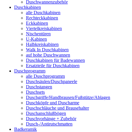
Duschwannenzubehör
Duschkabinen
alle Duschkabinen
Rechteckkabinen
Eckkabinen
Viertelkreiskabinen
Nischentüren
U-Kabinen
Halbkreiskabinen
Walk In Duschkabinen
auf hohe Duschwannen
Duschkabinen für Badewannen
Ersatzteile für Duschkabinen
Duschprogramm
alle Duschprogramm
Duschsäulen/Duschpaneele
Duschstangen
Duschsets
Duschgriffe/Handbrausen/Fußstütze/Ablagen
Duschköpfe und Duscharme
Duschschläuche und Brausehalter
Duschanschlußbögen
Duschvorhänge + Zubehör
Dusch-/Antirutschmatten
Badkeramik