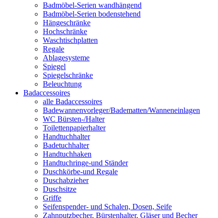
Badmöbel-Serien wandhängend
Badmöbel-Serien bodenstehend
Hängeschränke
Hochschränke
Waschtischplatten
Regale
Ablagesysteme
Spiegel
Spiegelschränke
Beleuchtung
Badaccessoires
alle Badaccessoires
Badewannenvorleger/Badematten/Wanneneinlagen
WC Bürsten-/Halter
Toilettenpapierhalter
Handtuchhalter
Badetuchhalter
Handtuchhaken
Handtuchringe-und Ständer
Duschkörbe-und Regale
Duschabzieher
Duschsitze
Griffe
Seifenspender- und Schalen, Dosen, Seife
Zahnputzbecher, Bürstenhalter, Gläser und Becher