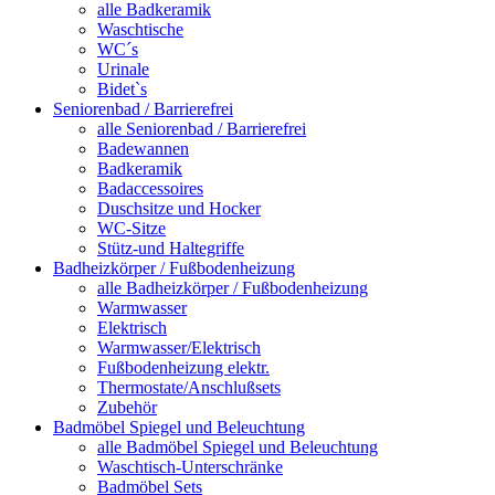
alle Badkeramik
Waschtische
WC´s
Urinale
Bidet`s
Seniorenbad / Barrierefrei
alle Seniorenbad / Barrierefrei
Badewannen
Badkeramik
Badaccessoires
Duschsitze und Hocker
WC-Sitze
Stütz-und Haltegriffe
Badheizkörper / Fußbodenheizung
alle Badheizkörper / Fußbodenheizung
Warmwasser
Elektrisch
Warmwasser/Elektrisch
Fußbodenheizung elektr.
Thermostate/Anschlußsets
Zubehör
Badmöbel Spiegel und Beleuchtung
alle Badmöbel Spiegel und Beleuchtung
Waschtisch-Unterschränke
Badmöbel Sets