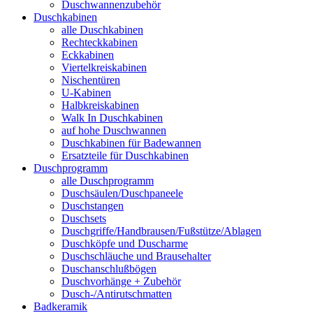
Duschwannenzubehör
Duschkabinen
alle Duschkabinen
Rechteckkabinen
Eckkabinen
Viertelkreiskabinen
Nischentüren
U-Kabinen
Halbkreiskabinen
Walk In Duschkabinen
auf hohe Duschwannen
Duschkabinen für Badewannen
Ersatzteile für Duschkabinen
Duschprogramm
alle Duschprogramm
Duschsäulen/Duschpaneele
Duschstangen
Duschsets
Duschgriffe/Handbrausen/Fußstütze/Ablagen
Duschköpfe und Duscharme
Duschschläuche und Brausehalter
Duschanschlußbögen
Duschvorhänge + Zubehör
Dusch-/Antirutschmatten
Badkeramik