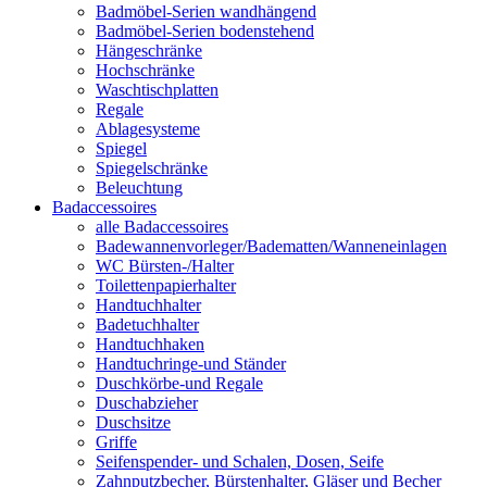
Badmöbel-Serien wandhängend
Badmöbel-Serien bodenstehend
Hängeschränke
Hochschränke
Waschtischplatten
Regale
Ablagesysteme
Spiegel
Spiegelschränke
Beleuchtung
Badaccessoires
alle Badaccessoires
Badewannenvorleger/Badematten/Wanneneinlagen
WC Bürsten-/Halter
Toilettenpapierhalter
Handtuchhalter
Badetuchhalter
Handtuchhaken
Handtuchringe-und Ständer
Duschkörbe-und Regale
Duschabzieher
Duschsitze
Griffe
Seifenspender- und Schalen, Dosen, Seife
Zahnputzbecher, Bürstenhalter, Gläser und Becher