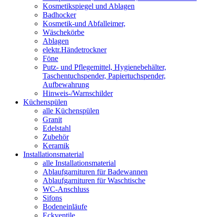
Kosmetikspiegel und Ablagen
Badhocker
Kosmetik-und Abfalleimer,
Wäschekörbe
Ablagen
elektr.Händetrockner
Föne
Putz- und Pflegemittel, Hygienebehälter,
Taschentuchspender, Papiertuchspender,
Aufbewahrung
Hinweis-/Warnschilder
Küchenspülen
alle Küchenspülen
Granit
Edelstahl
Zubehör
Keramik
Installationsmaterial
alle Installationsmaterial
Ablaufgarnituren für Badewannen
Ablaufgarnituren für Waschtische
WC-Anschluss
Sifons
Bodeneinläufe
Eckventile