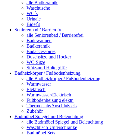
alle Badkeramik
Waschtische
WC´s
Urinale
Bidet`s
Seniorenbad / Barrierefrei
alle Seniorenbad / Barrierefrei
Badewannen
Badkeramik
Badaccessoires
Duschsitze und Hocker
WC-Sitze
Stütz-und Haltegriffe
Badheizkörper / Fußbodenheizung
alle Badheizkörper / Fußbodenheizung
Warmwasser
Elektrisch
Warmwasser/Elektrisch
Fußbodenheizung elektr.
Thermostate/Anschlußsets
Zubehör
Badmöbel Spiegel und Beleuchtung
alle Badmöbel Spiegel und Beleuchtung
Waschtisch-Unterschränke
Badmöbel Sets