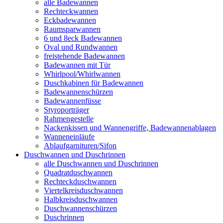
alle Badewannen
Rechteckwannen
Eckbadewannen
Raumsparwannen
6 und 8eck Badewannen
Oval und Rundwannen
freistehende Badewannen
Badewannen mit Tür
Whirlpool/Whirlwannen
Duschkabinen für Badewannen
Badewannenschürzen
Badewannenfüsse
Styroporträger
Rahmengestelle
Nackenkissen und Wannengriffe, Badewannenablagen
Wanneneinläufe
Ablaufgarnituren/Sifon
Duschwannen und Duschrinnen
alle Duschwannen und Duschrinnen
Quadratduschwannen
Rechteckduschwannen
Viertelkreisduschwannen
Halbkreisduschwannen
Duschwannenschürzen
Duschrinnen