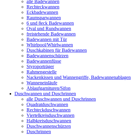
alle Badewannen
Rechteckwannen
Eckbadewannen
Raumsparwannen
6 und 8eck Badewannen
Oval und Rundwannen
freistehende Badewannen
Badewannen mit Tür
Whirlpool/Whirlwannen
Duschkabinen für Badewannen
Badewannenschürzen
Badewannenfüsse
Styroporträger
Rahmengestelle
Nackenkissen und Wannengriffe, Badewannenablagen
Wanneneinläufe
Ablaufgarnituren/Sifon
Duschwannen und Duschrinnen
alle Duschwannen und Duschrinnen
Quadratduschwannen
Rechteckduschwannen
Viertelkreisduschwannen
Halbkreisduschwannen
Duschwannenschürzen
Duschrinnen