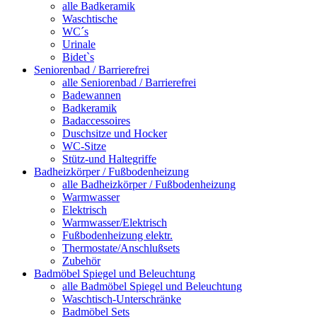
alle Badkeramik
Waschtische
WC´s
Urinale
Bidet`s
Seniorenbad / Barrierefrei
alle Seniorenbad / Barrierefrei
Badewannen
Badkeramik
Badaccessoires
Duschsitze und Hocker
WC-Sitze
Stütz-und Haltegriffe
Badheizkörper / Fußbodenheizung
alle Badheizkörper / Fußbodenheizung
Warmwasser
Elektrisch
Warmwasser/Elektrisch
Fußbodenheizung elektr.
Thermostate/Anschlußsets
Zubehör
Badmöbel Spiegel und Beleuchtung
alle Badmöbel Spiegel und Beleuchtung
Waschtisch-Unterschränke
Badmöbel Sets