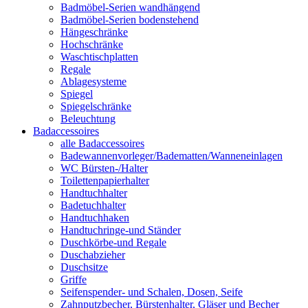
Badmöbel-Serien wandhängend
Badmöbel-Serien bodenstehend
Hängeschränke
Hochschränke
Waschtischplatten
Regale
Ablagesysteme
Spiegel
Spiegelschränke
Beleuchtung
Badaccessoires
alle Badaccessoires
Badewannenvorleger/Badematten/Wanneneinlagen
WC Bürsten-/Halter
Toilettenpapierhalter
Handtuchhalter
Badetuchhalter
Handtuchhaken
Handtuchringe-und Ständer
Duschkörbe-und Regale
Duschabzieher
Duschsitze
Griffe
Seifenspender- und Schalen, Dosen, Seife
Zahnputzbecher, Bürstenhalter, Gläser und Becher