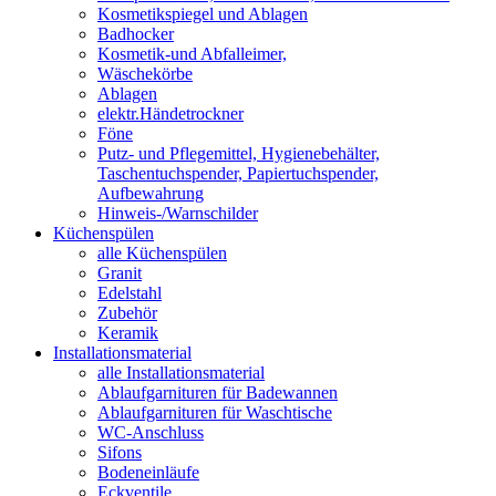
Kosmetikspiegel und Ablagen
Badhocker
Kosmetik-und Abfalleimer,
Wäschekörbe
Ablagen
elektr.Händetrockner
Föne
Putz- und Pflegemittel, Hygienebehälter,
Taschentuchspender, Papiertuchspender,
Aufbewahrung
Hinweis-/Warnschilder
Küchenspülen
alle Küchenspülen
Granit
Edelstahl
Zubehör
Keramik
Installationsmaterial
alle Installationsmaterial
Ablaufgarnituren für Badewannen
Ablaufgarnituren für Waschtische
WC-Anschluss
Sifons
Bodeneinläufe
Eckventile