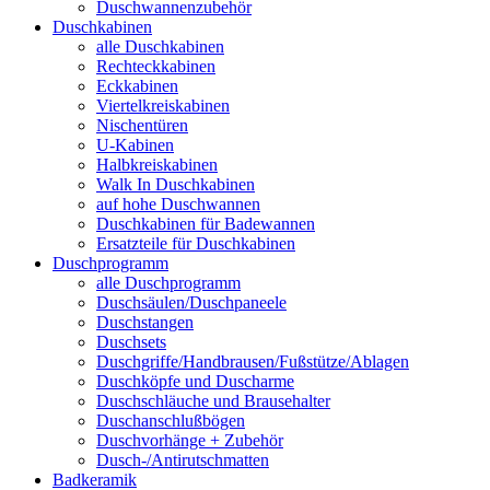
Duschwannenzubehör
Duschkabinen
alle Duschkabinen
Rechteckkabinen
Eckkabinen
Viertelkreiskabinen
Nischentüren
U-Kabinen
Halbkreiskabinen
Walk In Duschkabinen
auf hohe Duschwannen
Duschkabinen für Badewannen
Ersatzteile für Duschkabinen
Duschprogramm
alle Duschprogramm
Duschsäulen/Duschpaneele
Duschstangen
Duschsets
Duschgriffe/Handbrausen/Fußstütze/Ablagen
Duschköpfe und Duscharme
Duschschläuche und Brausehalter
Duschanschlußbögen
Duschvorhänge + Zubehör
Dusch-/Antirutschmatten
Badkeramik