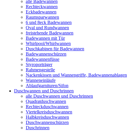
alle Badewannen
Rechteckwannen
Eckbadewannen
Raumsparwannen
6 und 8eck Badewannen
Oval und Rundwannen
freistehende Badewannen
Badewannen mit Tür
Whirlpool/Whirlwannen
Duschkabinen für Badewannen
Badewannenschürzen
Badewannenfüsse
Styroporträger
Rahmengestelle
Nackenkissen und Wannengriffe, Badewannenablagen
Wanneneinläufe
Ablaufgarnituren/Sifon
Duschwannen und Duschrinnen
alle Duschwannen und Duschrinnen
Quadratduschwannen
Rechteckduschwannen
Viertelkreisduschwannen
Halbkreisduschwannen
Duschwannenschürzen
Duschrinnen