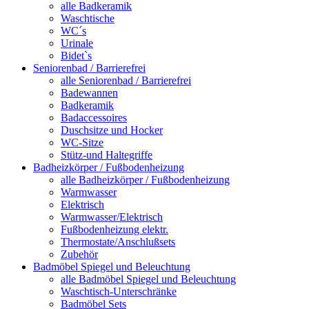
alle Badkeramik
Waschtische
WC´s
Urinale
Bidet`s
Seniorenbad / Barrierefrei
alle Seniorenbad / Barrierefrei
Badewannen
Badkeramik
Badaccessoires
Duschsitze und Hocker
WC-Sitze
Stütz-und Haltegriffe
Badheizkörper / Fußbodenheizung
alle Badheizkörper / Fußbodenheizung
Warmwasser
Elektrisch
Warmwasser/Elektrisch
Fußbodenheizung elektr.
Thermostate/Anschlußsets
Zubehör
Badmöbel Spiegel und Beleuchtung
alle Badmöbel Spiegel und Beleuchtung
Waschtisch-Unterschränke
Badmöbel Sets