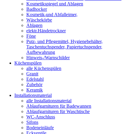
Kosmetikspiegel und Ablagen
Badhocker
Kosmetik-und Abfalleimer,
Wäschekörbe
Ablagen
elektr.Händetrockner
Föne
Putz- und Pflegemittel, Hygienebehälter,
Taschentuchspender, Papiertuchspender,
Aufbewahrung
Hinweis-/Warnschilder
Küchenspülen
alle Küchenspülen
Granit
Edelstahl
Zubehör
Keramik
Installationsmaterial
alle Installationsmaterial
Ablaufgarnituren für Badewannen
Ablaufgarnituren für Waschtische
WC-Anschluss
Sifons
Bodeneinläufe
Eckventile