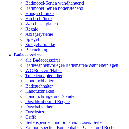
Badmöbel-Serien wandhängend
Badmöbel-Serien bodenstehend
Hängeschränke
Hochschränke
Waschtischplatten
Regale
Ablagesysteme
Spiegel
Spiegelschränke
Beleuchtung
Badaccessoires
alle Badaccessoires
Badewannenvorleger/Badematten/Wanneneinlagen
WC Bürsten-/Halter
Toilettenpapierhalter
Handtuchhalter
Badetuchhalter
Handtuchhaken
Handtuchringe-und Ständer
Duschkörbe-und Regale
Duschabzieher
Duschsitze
Griffe
Seifenspender- und Schalen, Dosen, Seife
Zahnputzbecher, Bürstenhalter, Gläser und Becher