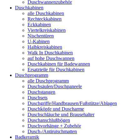
Duschwannenzubehör
Duschkabinen
alle Duschkabinen
Rechteckkabinen
Eckkabinen
Viertelkreiskabinen
Nischentüren
U-Kabinen
Halbkreiskabinen
Walk In Duschkabinen
auf hohe Duschwannen
Duschkabinen für Badewannen
Ersatzteile für Duschkabinen
Duschprogramm
alle Duschprogramm
Duschsäulen/Duschpaneele
Duschstangen
Duschsets
Duschgriffe/Handbrausen/Fußstütze/Ablagen
Duschköpfe und Duscharme
Duschschläuche und Brausehalter
Duschanschlußbögen
Duschvorhänge + Zubehör
Dusch-/Antirutschmatten
Badkeramik