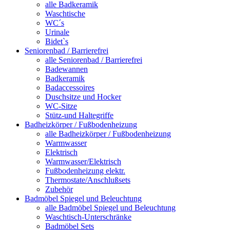
alle Badkeramik
Waschtische
WC´s
Urinale
Bidet`s
Seniorenbad / Barrierefrei
alle Seniorenbad / Barrierefrei
Badewannen
Badkeramik
Badaccessoires
Duschsitze und Hocker
WC-Sitze
Stütz-und Haltegriffe
Badheizkörper / Fußbodenheizung
alle Badheizkörper / Fußbodenheizung
Warmwasser
Elektrisch
Warmwasser/Elektrisch
Fußbodenheizung elektr.
Thermostate/Anschlußsets
Zubehör
Badmöbel Spiegel und Beleuchtung
alle Badmöbel Spiegel und Beleuchtung
Waschtisch-Unterschränke
Badmöbel Sets