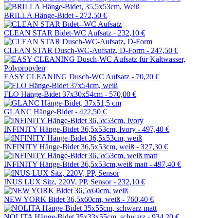
BRILLA Hänge-Bidet -
272,50 €
CLEAN STAR Bidet-WC Aufsatz -
232,10 €
CLEAN STAR Dusch-WC-Aufsatz, D-Form -
247,50 €
EASY CLEANING Dusch-WC Aufsatz -
70,20 €
FLO Hänge-Bidet 37x30x54cm -
570,00 €
GLANC Hänge-Bidet -
422,50 €
INFINITY Hänge-Bidet 36,5x53cm, Ivory -
497,40 €
INFINITY Hänge-Bidet 36,5x53cm, weiß -
327,30 €
INFINITY Hänge-Bidet 36,5x53cm,weiß matt -
497,40 €
INUS LUX Sitz, 220V, PP, Sensor -
232,10 €
NEW YORK Bidet 36,5x60cm, weiß -
760,40 €
NOLITA Hänge-Bidet 35x33x55cm, schwarz -
934,20 €