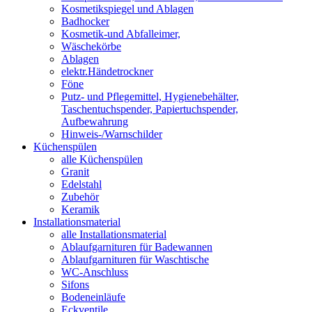
Kosmetikspiegel und Ablagen
Badhocker
Kosmetik-und Abfalleimer,
Wäschekörbe
Ablagen
elektr.Händetrockner
Föne
Putz- und Pflegemittel, Hygienebehälter,
Taschentuchspender, Papiertuchspender,
Aufbewahrung
Hinweis-/Warnschilder
Küchenspülen
alle Küchenspülen
Granit
Edelstahl
Zubehör
Keramik
Installationsmaterial
alle Installationsmaterial
Ablaufgarnituren für Badewannen
Ablaufgarnituren für Waschtische
WC-Anschluss
Sifons
Bodeneinläufe
Eckventile