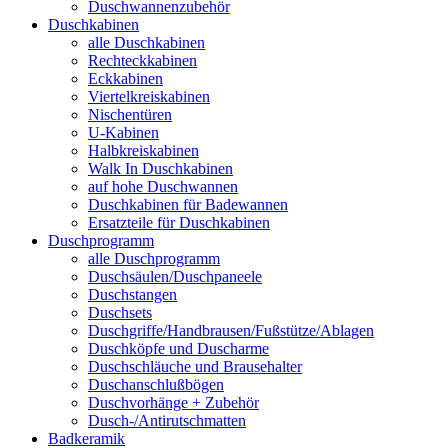
Duschwannenzubehör
Duschkabinen
alle Duschkabinen
Rechteckkabinen
Eckkabinen
Viertelkreiskabinen
Nischentüren
U-Kabinen
Halbkreiskabinen
Walk In Duschkabinen
auf hohe Duschwannen
Duschkabinen für Badewannen
Ersatzteile für Duschkabinen
Duschprogramm
alle Duschprogramm
Duschsäulen/Duschpaneele
Duschstangen
Duschsets
Duschgriffe/Handbrausen/Fußstütze/Ablagen
Duschköpfe und Duscharme
Duschschläuche und Brausehalter
Duschanschlußbögen
Duschvorhänge + Zubehör
Dusch-/Antirutschmatten
Badkeramik