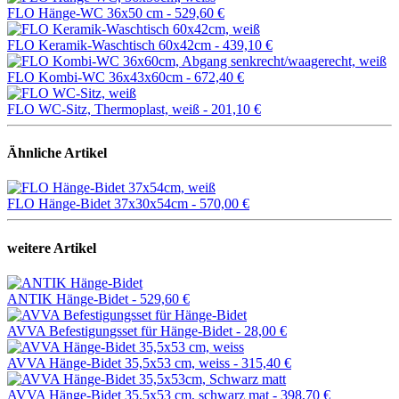
FLO Hänge-WC 36x50 cm -
529,60 €
FLO Keramik-Waschtisch 60x42cm -
439,10 €
FLO Kombi-WC 36x43x60cm -
672,40 €
FLO WC-Sitz, Thermoplast, weiß -
201,10 €
Ähnliche Artikel
FLO Hänge-Bidet 37x30x54cm -
570,00 €
weitere Artikel
ANTIK Hänge-Bidet -
529,60 €
AVVA Befestigungsset für Hänge-Bidet -
28,00 €
AVVA Hänge-Bidet 35,5x53 cm, weiss -
315,40 €
AVVA Hänge-Bidet 35,5x53 cm, schwarz mat -
398,70 €