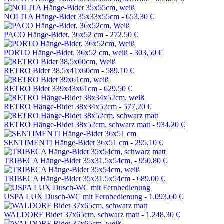
NOLITA Hänge-Bidet 35x33x55cm -
653,30 €
PACO Hänge-Bidet, 36x52 cm -
272,50 €
PORTO Hänge-Bidet, 36x52 cm, weiß -
303,50 €
RETRO Bidet 38,5x41x60cm -
589,10 €
RETRO Bidet 339x43x61cm -
629,50 €
RETRO Hänge-Bidet 38x34x52cm -
577,20 €
RETRO Hänge-Bidet 38x52cm, schwarz matt -
934,20 €
SENTIMENTI Hänge-Bidet 36x51 cm -
295,10 €
TRIBECA Hänge-Bidet 35x31,5x54cm, -
950,80 €
TRIBECA Hänge-Bidet 35x31,5x54cm -
689,00 €
USPA LUX Dusch-WC mit Fernbedienung -
1.093,60 €
WALDORF Bidet 37x65cm, schwarz matt -
1.248,30 €