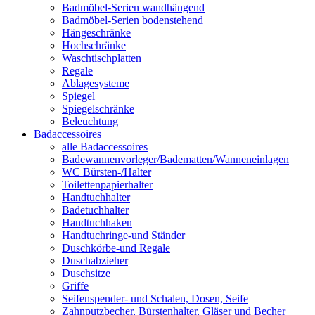
Badmöbel-Serien wandhängend
Badmöbel-Serien bodenstehend
Hängeschränke
Hochschränke
Waschtischplatten
Regale
Ablagesysteme
Spiegel
Spiegelschränke
Beleuchtung
Badaccessoires
alle Badaccessoires
Badewannenvorleger/Badematten/Wanneneinlagen
WC Bürsten-/Halter
Toilettenpapierhalter
Handtuchhalter
Badetuchhalter
Handtuchhaken
Handtuchringe-und Ständer
Duschkörbe-und Regale
Duschabzieher
Duschsitze
Griffe
Seifenspender- und Schalen, Dosen, Seife
Zahnputzbecher, Bürstenhalter, Gläser und Becher