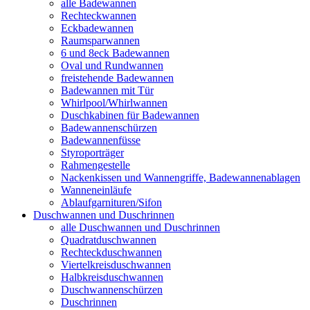
alle Badewannen
Rechteckwannen
Eckbadewannen
Raumsparwannen
6 und 8eck Badewannen
Oval und Rundwannen
freistehende Badewannen
Badewannen mit Tür
Whirlpool/Whirlwannen
Duschkabinen für Badewannen
Badewannenschürzen
Badewannenfüsse
Styroporträger
Rahmengestelle
Nackenkissen und Wannengriffe, Badewannenablagen
Wanneneinläufe
Ablaufgarnituren/Sifon
Duschwannen und Duschrinnen
alle Duschwannen und Duschrinnen
Quadratduschwannen
Rechteckduschwannen
Viertelkreisduschwannen
Halbkreisduschwannen
Duschwannenschürzen
Duschrinnen