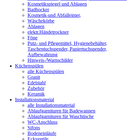
Kosmetikspiegel und Ablagen
Badhocker
Kosmetik-und Abfalleimer,
Wäschekörbe
Ablagen
elektr.Händetrockner
Föne
Putz- und Pflegemittel, Hygienebehälter,
Taschentuchspender, Papiertuchspender,
Aufbewahrung
Hinweis-/Warnschilder
Küchenspülen
alle Küchenspülen
Granit
Edelstahl
Zubehör
Keramik
Installationsmaterial
alle Installationsmaterial
Ablaufgarnituren für Badewannen
Ablaufgarnituren für Waschtische
WC-Anschluss
Sifons
Bodeneinläufe
Eckventile