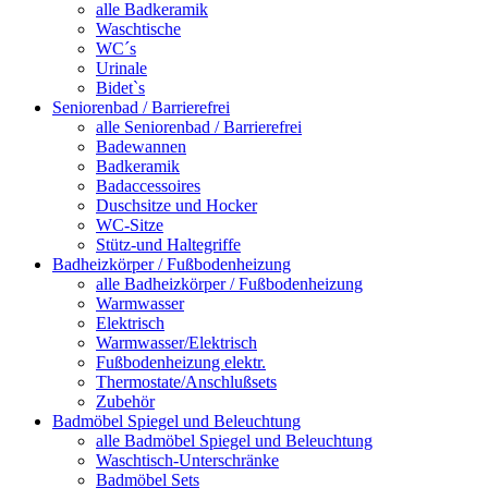
alle Badkeramik
Waschtische
WC´s
Urinale
Bidet`s
Seniorenbad / Barrierefrei
alle Seniorenbad / Barrierefrei
Badewannen
Badkeramik
Badaccessoires
Duschsitze und Hocker
WC-Sitze
Stütz-und Haltegriffe
Badheizkörper / Fußbodenheizung
alle Badheizkörper / Fußbodenheizung
Warmwasser
Elektrisch
Warmwasser/Elektrisch
Fußbodenheizung elektr.
Thermostate/Anschlußsets
Zubehör
Badmöbel Spiegel und Beleuchtung
alle Badmöbel Spiegel und Beleuchtung
Waschtisch-Unterschränke
Badmöbel Sets