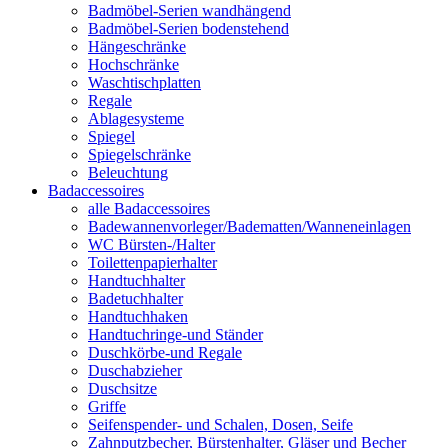
Badmöbel-Serien wandhängend
Badmöbel-Serien bodenstehend
Hängeschränke
Hochschränke
Waschtischplatten
Regale
Ablagesysteme
Spiegel
Spiegelschränke
Beleuchtung
Badaccessoires
alle Badaccessoires
Badewannenvorleger/Badematten/Wanneneinlagen
WC Bürsten-/Halter
Toilettenpapierhalter
Handtuchhalter
Badetuchhalter
Handtuchhaken
Handtuchringe-und Ständer
Duschkörbe-und Regale
Duschabzieher
Duschsitze
Griffe
Seifenspender- und Schalen, Dosen, Seife
Zahnputzbecher, Bürstenhalter, Gläser und Becher