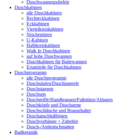
Duschwannenzubehör
Duschkabinen
alle Duschkabinen
Rechteckkabinen
Eckkabinen
Viertelkreiskabinen
Nischentüren
U-Kabinen
Halbkreiskabinen
Walk In Duschkabinen
auf hohe Duschwannen
Duschkabinen für Badewannen
Ersatzteile für Duschkabinen
Duschprogramm
alle Duschprogramm
Duschsäulen/Duschpaneele
Duschstangen
Duschsets
Duschgriffe/Handbrausen/Fußstütze/Ablagen
Duschköpfe und Duscharme
Duschschläuche und Brausehalter
Duschanschlußbögen
Duschvorhänge + Zubehör
Dusch-/Antirutschmatten
Badkeramik