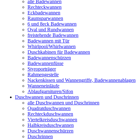
alle Badewannen
Rechteckwannen
Eckbadewannen
Raumsparwannen
6 und 8eck Badewannen
Oval und Rundwannen
freistehende Badewannen
Badewannen mit Tür
Whirlpool/Whirlwannen
Duschkabinen für Badewannen
Badewannenschürzen
Badewannenfüsse
Styroporträger
Rahmengestelle
Nackenkissen und Wannengriffe, Badewannenablagen
Wanneneinläufe
Ablaufgarnituren/Sifon
Duschwannen und Duschrinnen
alle Duschwannen und Duschrinnen
Quadratduschwannen
Rechteckduschwannen
Viertelkreisduschwannen
Halbkreisduschwannen
Duschwannenschürzen
Duschrinnen