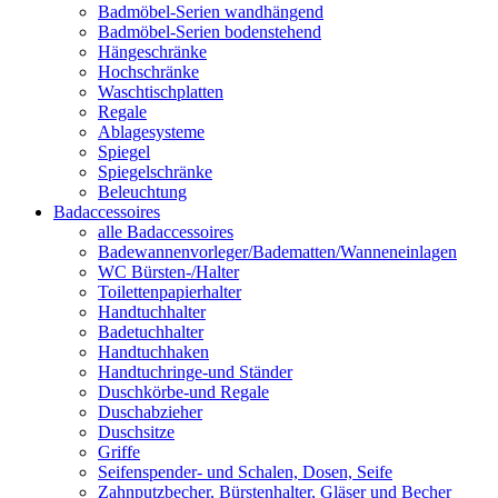
Badmöbel-Serien wandhängend
Badmöbel-Serien bodenstehend
Hängeschränke
Hochschränke
Waschtischplatten
Regale
Ablagesysteme
Spiegel
Spiegelschränke
Beleuchtung
Badaccessoires
alle Badaccessoires
Badewannenvorleger/Badematten/Wanneneinlagen
WC Bürsten-/Halter
Toilettenpapierhalter
Handtuchhalter
Badetuchhalter
Handtuchhaken
Handtuchringe-und Ständer
Duschkörbe-und Regale
Duschabzieher
Duschsitze
Griffe
Seifenspender- und Schalen, Dosen, Seife
Zahnputzbecher, Bürstenhalter, Gläser und Becher