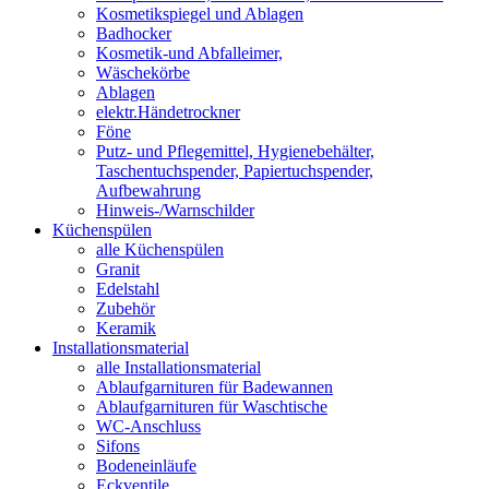
Kosmetikspiegel und Ablagen
Badhocker
Kosmetik-und Abfalleimer,
Wäschekörbe
Ablagen
elektr.Händetrockner
Föne
Putz- und Pflegemittel, Hygienebehälter,
Taschentuchspender, Papiertuchspender,
Aufbewahrung
Hinweis-/Warnschilder
Küchenspülen
alle Küchenspülen
Granit
Edelstahl
Zubehör
Keramik
Installationsmaterial
alle Installationsmaterial
Ablaufgarnituren für Badewannen
Ablaufgarnituren für Waschtische
WC-Anschluss
Sifons
Bodeneinläufe
Eckventile