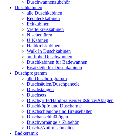
Duschwannenzubehör
Duschkabinen
alle Duschkabinen
Rechteckkabinen
Eckkabinen
Viertelkreiskabinen
Nischentüren
U-Kabinen
Halbkreiskabinen
Walk In Duschkabinen
auf hohe Duschwannen
Duschkabinen für Badewannen
Ersatzteile für Duschkabinen
Duschprogramm
alle Duschprogramm
Duschsäulen/Duschpaneele
Duschstangen
Duschsets
Duschgriffe/Handbrausen/Fußstütze/Ablagen
Duschköpfe und Duscharme
Duschschläuche und Brausehalter
Duschanschlußbögen
Duschvorhänge + Zubehör
Dusch-/Antirutschmatten
Badkeramik