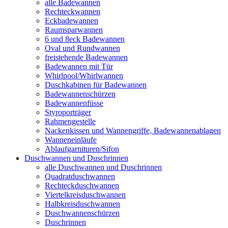
alle Badewannen
Rechteckwannen
Eckbadewannen
Raumsparwannen
6 und 8eck Badewannen
Oval und Rundwannen
freistehende Badewannen
Badewannen mit Tür
Whirlpool/Whirlwannen
Duschkabinen für Badewannen
Badewannenschürzen
Badewannenfüsse
Styroporträger
Rahmengestelle
Nackenkissen und Wannengriffe, Badewannenablagen
Wanneneinläufe
Ablaufgarnituren/Sifon
Duschwannen und Duschrinnen
alle Duschwannen und Duschrinnen
Quadratduschwannen
Rechteckduschwannen
Viertelkreisduschwannen
Halbkreisduschwannen
Duschwannenschürzen
Duschrinnen