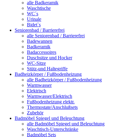
alle Badkeramik
Waschtische
WC´s
Urinale
Bidet`s
Seniorenbad / Barrierefrei
alle Seniorenbad / Barrierefrei
Badewannen
Badkeramik
Badaccessoires
Duschsitze und Hocker
WC-Sitze
Stütz-und Haltegriffe
Badheizkörper / Fußbodenheizung
alle Badheizkörper / Fußbodenheizung
Warmwasser
Elektrisch
Warmwasser/Elektrisch
Fußbodenheizung elektr.
Thermostate/Anschlußsets
Zubehör
Badmöbel Spiegel und Beleuchtung
alle Badmöbel Spiegel und Beleuchtung
Waschtisch-Unterschränke
Badmöbel Sets