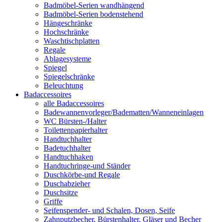
Badmöbel-Serien wandhängend
Badmöbel-Serien bodenstehend
Hängeschränke
Hochschränke
Waschtischplatten
Regale
Ablagesysteme
Spiegel
Spiegelschränke
Beleuchtung
Badaccessoires
alle Badaccessoires
Badewannenvorleger/Badematten/Wanneneinlagen
WC Bürsten-/Halter
Toilettenpapierhalter
Handtuchhalter
Badetuchhalter
Handtuchhaken
Handtuchringe-und Ständer
Duschkörbe-und Regale
Duschabzieher
Duschsitze
Griffe
Seifenspender- und Schalen, Dosen, Seife
Zahnputzbecher, Bürstenhalter, Gläser und Becher