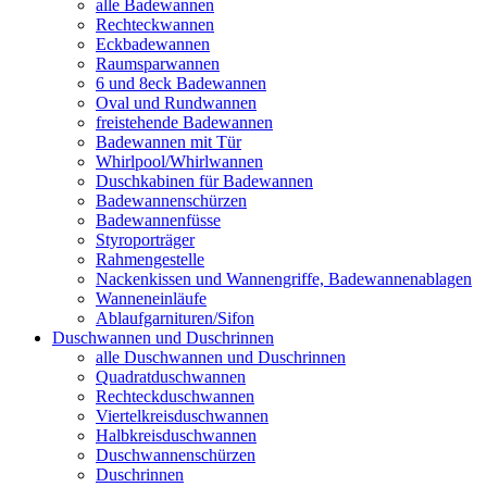
alle Badewannen
Rechteckwannen
Eckbadewannen
Raumsparwannen
6 und 8eck Badewannen
Oval und Rundwannen
freistehende Badewannen
Badewannen mit Tür
Whirlpool/Whirlwannen
Duschkabinen für Badewannen
Badewannenschürzen
Badewannenfüsse
Styroporträger
Rahmengestelle
Nackenkissen und Wannengriffe, Badewannenablagen
Wanneneinläufe
Ablaufgarnituren/Sifon
Duschwannen und Duschrinnen
alle Duschwannen und Duschrinnen
Quadratduschwannen
Rechteckduschwannen
Viertelkreisduschwannen
Halbkreisduschwannen
Duschwannenschürzen
Duschrinnen