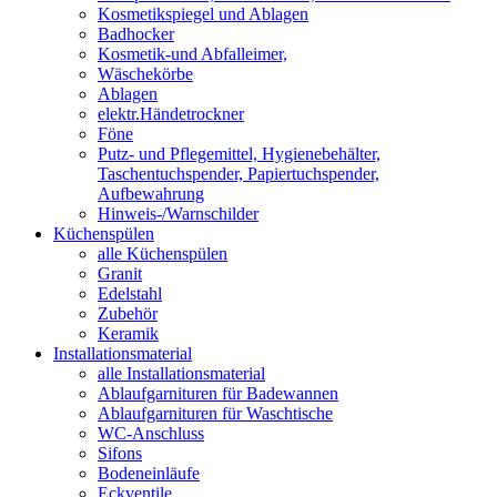
Kosmetikspiegel und Ablagen
Badhocker
Kosmetik-und Abfalleimer,
Wäschekörbe
Ablagen
elektr.Händetrockner
Föne
Putz- und Pflegemittel, Hygienebehälter,
Taschentuchspender, Papiertuchspender,
Aufbewahrung
Hinweis-/Warnschilder
Küchenspülen
alle Küchenspülen
Granit
Edelstahl
Zubehör
Keramik
Installationsmaterial
alle Installationsmaterial
Ablaufgarnituren für Badewannen
Ablaufgarnituren für Waschtische
WC-Anschluss
Sifons
Bodeneinläufe
Eckventile