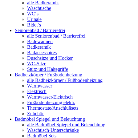
alle Badkeramik
Waschtische
WC´s
Urinale
Bidet`s
Seniorenbad / Barrierefrei
alle Seniorenbad / Barrierefrei
Badewannen
Badkeramik
Badaccessoires
Duschsitze und Hocker
WC-Sitze
Stütz-und Haltegriffe
Badheizkörper / Fußbodenheizung
alle Badheizkörper / Fußbodenheizung
Warmwasser
Elektrisch
Warmwasser/Elektrisch
Fußbodenheizung elektr.
Thermostate/Anschlußsets
Zubehör
Badmöbel Spiegel und Beleuchtung
alle Badmöbel Spiegel und Beleuchtung
Waschtisch-Unterschränke
Badmöbel Sets