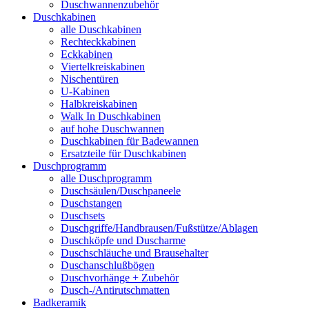
Duschwannenzubehör
Duschkabinen
alle Duschkabinen
Rechteckkabinen
Eckkabinen
Viertelkreiskabinen
Nischentüren
U-Kabinen
Halbkreiskabinen
Walk In Duschkabinen
auf hohe Duschwannen
Duschkabinen für Badewannen
Ersatzteile für Duschkabinen
Duschprogramm
alle Duschprogramm
Duschsäulen/Duschpaneele
Duschstangen
Duschsets
Duschgriffe/Handbrausen/Fußstütze/Ablagen
Duschköpfe und Duscharme
Duschschläuche und Brausehalter
Duschanschlußbögen
Duschvorhänge + Zubehör
Dusch-/Antirutschmatten
Badkeramik