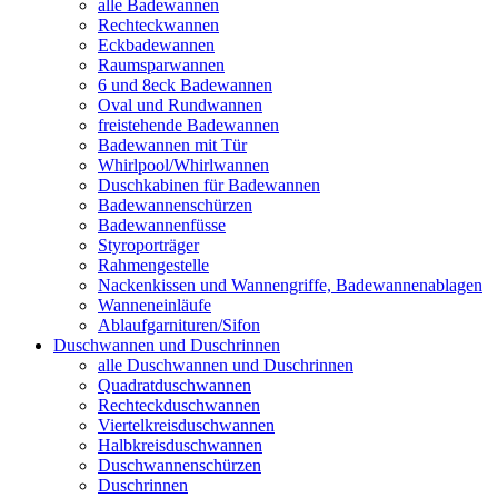
alle Badewannen
Rechteckwannen
Eckbadewannen
Raumsparwannen
6 und 8eck Badewannen
Oval und Rundwannen
freistehende Badewannen
Badewannen mit Tür
Whirlpool/Whirlwannen
Duschkabinen für Badewannen
Badewannenschürzen
Badewannenfüsse
Styroporträger
Rahmengestelle
Nackenkissen und Wannengriffe, Badewannenablagen
Wanneneinläufe
Ablaufgarnituren/Sifon
Duschwannen und Duschrinnen
alle Duschwannen und Duschrinnen
Quadratduschwannen
Rechteckduschwannen
Viertelkreisduschwannen
Halbkreisduschwannen
Duschwannenschürzen
Duschrinnen