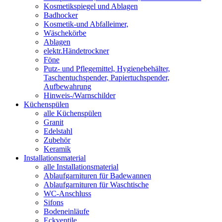
Kosmetikspiegel und Ablagen
Badhocker
Kosmetik-und Abfalleimer,
Wäschekörbe
Ablagen
elektr.Händetrockner
Föne
Putz- und Pflegemittel, Hygienebehälter,
Taschentuchspender, Papiertuchspender,
Aufbewahrung
Hinweis-/Warnschilder
Küchenspülen
alle Küchenspülen
Granit
Edelstahl
Zubehör
Keramik
Installationsmaterial
alle Installationsmaterial
Ablaufgarnituren für Badewannen
Ablaufgarnituren für Waschtische
WC-Anschluss
Sifons
Bodeneinläufe
Eckventile