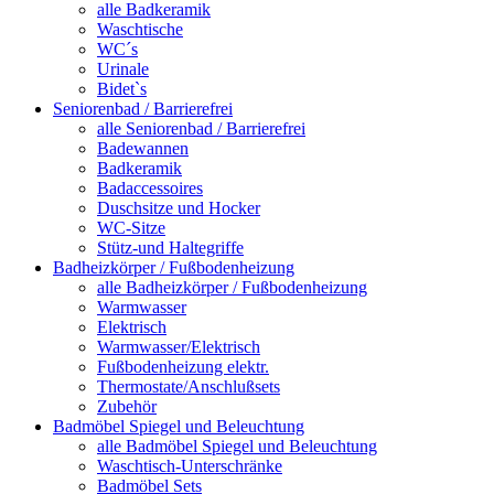
alle Badkeramik
Waschtische
WC´s
Urinale
Bidet`s
Seniorenbad / Barrierefrei
alle Seniorenbad / Barrierefrei
Badewannen
Badkeramik
Badaccessoires
Duschsitze und Hocker
WC-Sitze
Stütz-und Haltegriffe
Badheizkörper / Fußbodenheizung
alle Badheizkörper / Fußbodenheizung
Warmwasser
Elektrisch
Warmwasser/Elektrisch
Fußbodenheizung elektr.
Thermostate/Anschlußsets
Zubehör
Badmöbel Spiegel und Beleuchtung
alle Badmöbel Spiegel und Beleuchtung
Waschtisch-Unterschränke
Badmöbel Sets