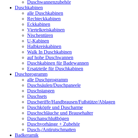
Duschwannenzubehör
Duschkabinen
alle Duschkabinen
Rechteckkabinen
Eckkabinen
Viertelkreiskabinen
Nischentüren
U-Kabinen
Halbkreiskabinen
Walk In Duschkabinen
auf hohe Duschwannen
Duschkabinen für Badewannen
Ersatzteile für Duschkabinen
Duschprogramm
alle Duschprogramm
Duschsäulen/Duschpaneele
Duschstangen
Duschsets
Duschgriffe/Handbrausen/Fußstütze/Ablagen
Duschköpfe und Duscharme
Duschschläuche und Brausehalter
Duschanschlußbögen
Duschvorhänge + Zubehör
Dusch-/Antirutschmatten
Badkeramik