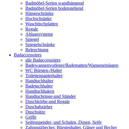
Badmöbel-Serien wandhängend
Badmöbel-Serien bodenstehend
Hängeschränke
Hochschränke
Waschtischplatten
Regale
Ablagesysteme
Spiegel
Spiegelschränke
Beleuchtung
Badaccessoires
alle Badaccessoires
Badewannenvorleger/Badematten/Wanneneinlagen
WC Bürsten-/Halter
Toilettenpapierhalter
Handtuchhalter
Badetuchhalter
Handtuchhaken
Handtuchringe-und Ständer
Duschkörbe-und Regale
Duschabzieher
Duschsitze
Griffe
Seifenspender- und Schalen, Dosen, Seife
Zahnputzbecher, Bürstenhalter, Gläser und Becher